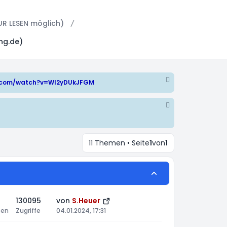
UR LESEN möglich)
ng.de)
e.com/watch?v=WI2yDUkJFGM
11 Themen • Seite
1
von
1
130095
von
S.Heuer
ten
Zugriffe
04.01.2024, 17:31