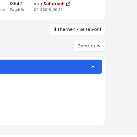
18547
von
Schorsch
ten
Zugriffe
02.11.2016, 20:31
11 Themen • Seite
1
von
1
Gehe zu