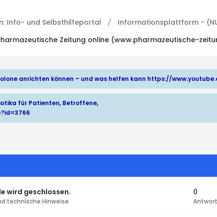
 Info- und Selbsthilfeportal
Informationsplattform - (N
Pharmazeutische Zeitung online (www.pharmazeutische-zeitu
hinolone anrichten können – und was helfen kann
https://www.youtub
otika für Patienten, Betroffene,
p?id=3766
e wird geschlossen.
0
nd technische Hinweise
Antwor