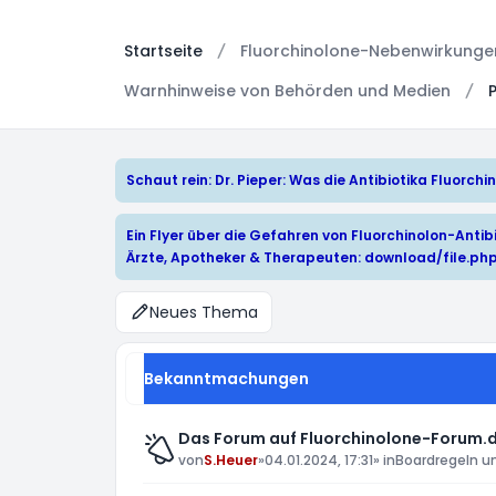
Startseite
Fluorchinolone-Nebenwirkungen:
Warnhinweise von Behörden und Medien
Schaut rein: Dr. Pieper: Was die Antibiotika Fluorc
Ein Flyer über die Gefahren von Fluorchinolon-Antibi
Ärzte, Apotheker & Therapeuten:
download/file.ph
Neues Thema
Bekanntmachungen
Das Forum auf Fluorchinolone-Forum.d
von
S.Heuer
»
04.01.2024, 17:31
» in
Boardregeln u