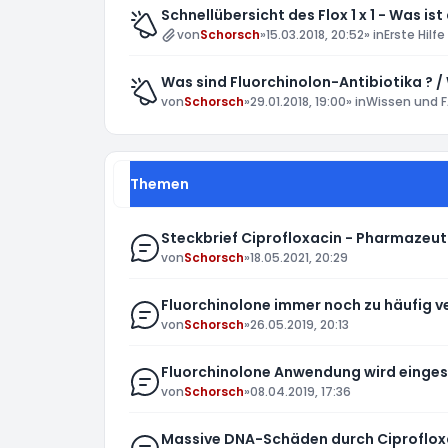
Schnellübersicht des Flox 1 x 1 - Was ist
von
Schorsch
»
15.03.2018, 20:52
» in
Erste Hilfe
Was sind Fluorchinolon-Antibiotika ? /
von
Schorsch
»
29.01.2018, 19:00
» in
Wissen und F
Themen
Steckbrief Ciprofloxacin - Pharmazeuti
von
Schorsch
»
18.05.2021, 20:29
Fluorchinolone immer noch zu häufig 
von
Schorsch
»
26.05.2019, 20:13
Fluorchinolone Anwendung wird einges
von
Schorsch
»
08.04.2019, 17:36
Massive DNA-Schäden durch Ciprofloxa