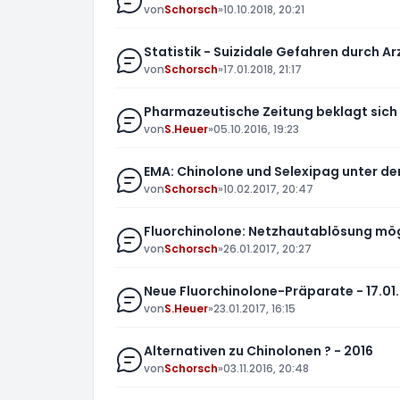
von
Schorsch
»
10.10.2018, 20:21
Statistik - Suizidale Gefahren durch Ar
von
Schorsch
»
17.01.2018, 21:17
Pharmazeutische Zeitung beklagt sich
von
S.Heuer
»
05.10.2016, 19:23
EMA: Chinolone und Selexipag unter der
von
Schorsch
»
10.02.2017, 20:47
Fluorchinolone: Netzhautablösung mög
von
Schorsch
»
26.01.2017, 20:27
Neue Fluorchinolone-Präparate - 17.01
von
S.Heuer
»
23.01.2017, 16:15
Alternativen zu Chinolonen ? - 2016
von
Schorsch
»
03.11.2016, 20:48