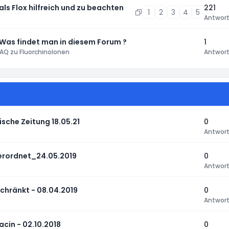
 als Flox hilfreich und zu beachten
221
1
2
3
4
5
Antwor
 Was findet man in diesem Forum ?
1
AQ zu Fluorchinolonen
Antwor
sche Zeitung 18.05.21
0
Antwor
verordnet_24.05.2019
0
Antwor
chränkt - 08.04.2019
0
Antwor
cin - 02.10.2018
0