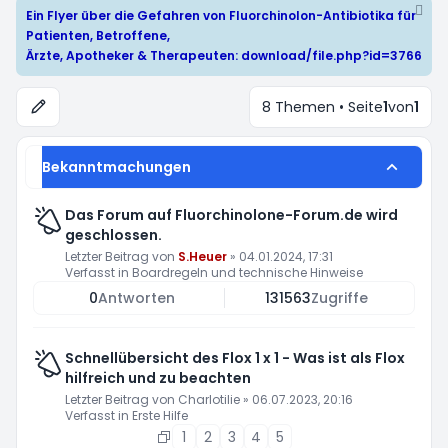
Ein Flyer über die Gefahren von Fluorchinolon-Antibiotika für
Patienten, Betroffene,
Ärzte, Apotheker & Therapeuten:
download/file.php?id=3766
8 Themen • Seite
1
von
1
Bekanntmachungen
Das Forum auf Fluorchinolone-Forum.de wird
geschlossen.
Letzter Beitrag von
S.Heuer
»
04.01.2024, 17:31
Verfasst in
Boardregeln und technische Hinweise
0
Antworten
131563
Zugriffe
Schnellübersicht des Flox 1 x 1 - Was ist als Flox
hilfreich und zu beachten
Letzter Beitrag von
Charlotilie
»
06.07.2023, 20:16
Verfasst in
Erste Hilfe
1
2
3
4
5