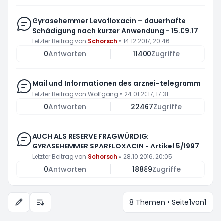
Gyrasehemmer Levofloxacin – dauerhafte
Schädigung nach kurzer Anwendung - 15.09.17
Letzter Beitrag von
Schorsch
»
14.12.2017, 20:46
0
Antworten
11400
Zugriffe
Mail und Informationen des arznei-telegramm
Letzter Beitrag von
Wolfgang
»
24.01.2017, 17:31
0
Antworten
22467
Zugriffe
AUCH ALS RESERVE FRAGWÜRDIG:
GYRASEHEMMER SPARFLOXACIN - Artikel 5/1997
Letzter Beitrag von
Schorsch
»
28.10.2016, 20:05
0
Antworten
18889
Zugriffe
8 Themen • Seite
1
von
1
Anzeige- und Sortierungs-Einstellungen