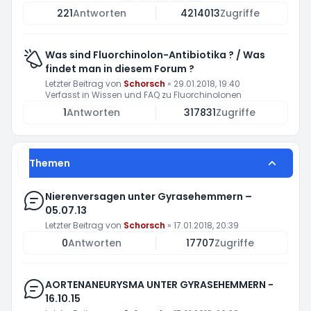
221
Antworten
4214013
Zugriffe
Was sind Fluorchinolon-Antibiotika ? / Was
findet man in diesem Forum ?
Letzter Beitrag von
Schorsch
»
29.01.2018, 19:40
Verfasst in
Wissen und FAQ zu Fluorchinolonen
1
Antworten
317831
Zugriffe
Themen
Nierenversagen unter Gyrasehemmern –
05.07.13
Letzter Beitrag von
Schorsch
»
17.01.2018, 20:39
0
Antworten
17707
Zugriffe
AORTENANEURYSMA UNTER GYRASEHEMMERN -
16.10.15