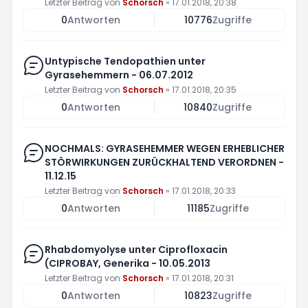
Letzter Beitrag von
Schorsch
»
17.01.2018, 20:38
0
Antworten
10776
Zugriffe
Untypische Tendopathien unter
Gyrasehemmern - 06.07.2012
Letzter Beitrag von
Schorsch
»
17.01.2018, 20:35
0
Antworten
10840
Zugriffe
NOCHMALS: GYRASEHEMMER WEGEN ERHEBLICHER
STÖRWIRKUNGEN ZURÜCKHALTEND VERORDNEN -
11.12.15
Letzter Beitrag von
Schorsch
»
17.01.2018, 20:33
0
Antworten
11185
Zugriffe
Rhabdomyolyse unter Ciprofloxacin
(CIPROBAY, Generika - 10.05.2013
Letzter Beitrag von
Schorsch
»
17.01.2018, 20:31
0
Antworten
10823
Zugriffe