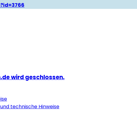
p?id=3766
.de wird geschlossen.
ise
 und technische Hinweise