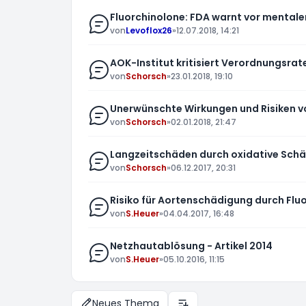
Fluorchinolone: FDA warnt vor menta
von
Levoflox26
»
12.07.2018, 14:21
AOK-Institut kritisiert Verordnungsrat
von
Schorsch
»
23.01.2018, 19:10
Unerwünschte Wirkungen und Risiken v
von
Schorsch
»
02.01.2018, 21:47
Langzeitschäden durch oxidative Schä
von
Schorsch
»
06.12.2017, 20:31
Risiko für Aortenschädigung durch Fluo
von
S.Heuer
»
04.04.2017, 16:48
Netzhautablösung - Artikel 2014
von
S.Heuer
»
05.10.2016, 11:15
Neues Thema