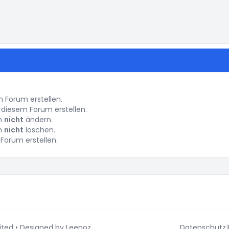
instellungen
Forum erstellen.
diesem Forum erstellen.
um
nicht
ändern.
um
nicht
löschen.
Forum erstellen.
ited
• Designed by
Leenoz
Datenschutz
|