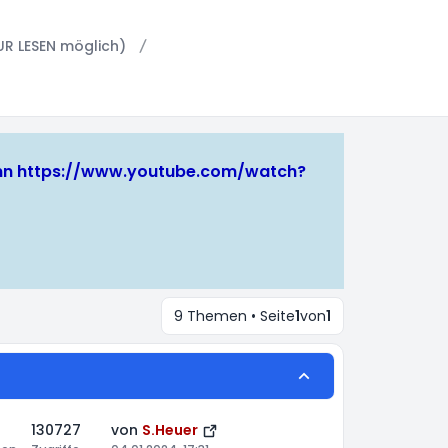
UR LESEN möglich)
ann
https://www.youtube.com/watch?
9 Themen • Seite
1
von
1
130727
von
S.Heuer