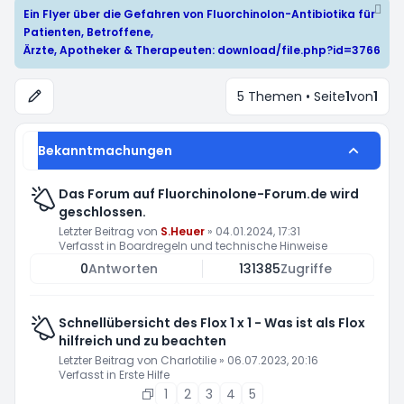
Ein Flyer über die Gefahren von Fluorchinolon-Antibiotika für
Patienten, Betroffene,
Ärzte, Apotheker & Therapeuten:
download/file.php?id=3766
5 Themen • Seite
1
von
1
Bekanntmachungen
Das Forum auf Fluorchinolone-Forum.de wird
geschlossen.
Letzter Beitrag von
S.Heuer
»
04.01.2024, 17:31
Verfasst in
Boardregeln und technische Hinweise
0
Antworten
131385
Zugriffe
Schnellübersicht des Flox 1 x 1 - Was ist als Flox
hilfreich und zu beachten
Letzter Beitrag von
Charlotilie
»
06.07.2023, 20:16
Verfasst in
Erste Hilfe
1
2
3
4
5