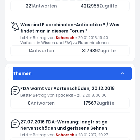
221
Antworten
4212955
Zugriffe
Was sind Fluorchinolon-Antibiotika ? / Was
findet man in diesem Forum ?
Letzter Beitrag von
Schorsch
»
29.01.2018, 19:40
Verfasst in
Wissen und FAQ zu Fluorchinolonen
1
Antworten
317689
Zugriffe
Themen
FDA warnt vor Aortenschäden, 20.12.2018
Letzter Beitrag von
spacerat
»
21.12.2018, 06:06
0
Antworten
17567
Zugriffe
27.07.2016 FDA-Warnung: langfristige
Nervenschäden und gerissene Sehnen
Letzter Beitrag von
Schorsch
»
28.01.2017, 20:27