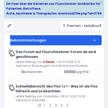
Ein Flyer über die Gefahren von Fluorchinolon-Antibiotika für
Patienten, Betroffene,
Ärzte, Apotheker & Therapeuten:
download/file.php?id=3766
5 Themen • Seite
1
von
1
Bekanntmachungen
Das Forum auf Fluorchinolone-Forum.de wird
geschlossen.
Letzter Beitrag von
S.Heuer
»
04.01.2024, 17:31
Verfasst in
Boardregeln und technische Hinweise
0
Antworten
130100
Zugriffe
Schnellübersicht des Flox 1 x 1 - Was ist als Flox
hilfreich und zu beachten
Letzter Beitrag von
Charlotilie
»
06.07.2023, 20:16
Verfasst in
Erste Hilfe
1
2
3
4
5