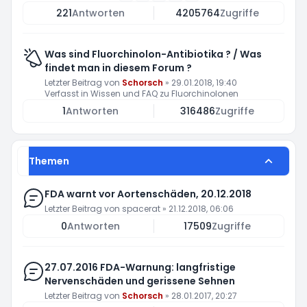
221
Antworten
4205764
Zugriffe
Was sind Fluorchinolon-Antibiotika ? / Was
findet man in diesem Forum ?
Letzter Beitrag von
Schorsch
»
29.01.2018, 19:40
Verfasst in
Wissen und FAQ zu Fluorchinolonen
1
Antworten
316486
Zugriffe
Themen
FDA warnt vor Aortenschäden, 20.12.2018
Letzter Beitrag von
spacerat
»
21.12.2018, 06:06
0
Antworten
17509
Zugriffe
27.07.2016 FDA-Warnung: langfristige
Nervenschäden und gerissene Sehnen
Letzter Beitrag von
Schorsch
»
28.01.2017, 20:27