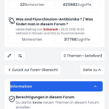
221
Antworten
4213682
Zugriffe
Was sind Fluorchinolon-Antibiotika ? / Was
findet man in diesem Forum ?
Letzter Beitrag von
Schorsch
»
29.01.2018, 19:40
Verfasst in
Wissen und FAQ zu Fluorchinolonen
1
Antworten
317768
Zugriffe
0 Themen • Seite
1
von
1
Anzeige- und Sortierungs-Einstellungen
Zurück zur Foren-Übersicht
Gehe zu
Information
Berechtigungen in diesem Forum
Du darfst
keine
neuen Themen in diesem Forum
erstellen.