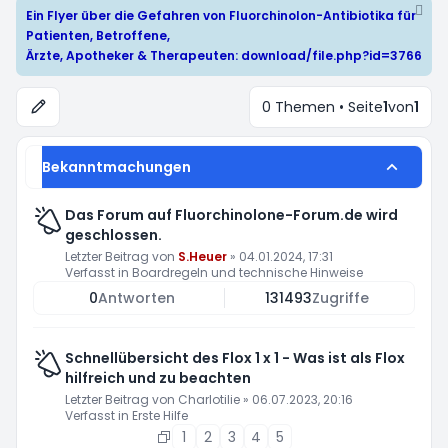
Ein Flyer über die Gefahren von Fluorchinolon-Antibiotika für
Patienten, Betroffene,
Ärzte, Apotheker & Therapeuten:
download/file.php?id=3766
0 Themen • Seite
1
von
1
Bekanntmachungen
Das Forum auf Fluorchinolone-Forum.de wird
geschlossen.
Letzter Beitrag von
S.Heuer
»
04.01.2024, 17:31
Verfasst in
Boardregeln und technische Hinweise
0
Antworten
131493
Zugriffe
Schnellübersicht des Flox 1 x 1 - Was ist als Flox
hilfreich und zu beachten
Letzter Beitrag von
Charlotilie
»
06.07.2023, 20:16
Verfasst in
Erste Hilfe
1
2
3
4
5