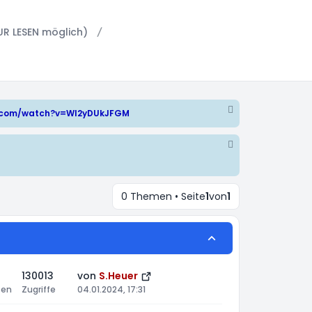
UR LESEN möglich)
e.com/watch?v=WI2yDUkJFGM
0 Themen • Seite
1
von
1
130013
von
S.Heuer
ten
Zugriffe
04.01.2024, 17:31