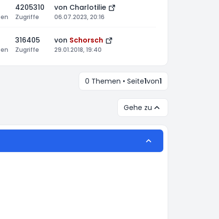
4205310
von
Charlotilie
ten
Zugriffe
06.07.2023, 20:16
316405
von
Schorsch
ten
Zugriffe
29.01.2018, 19:40
0 Themen • Seite
1
von
1
Gehe zu