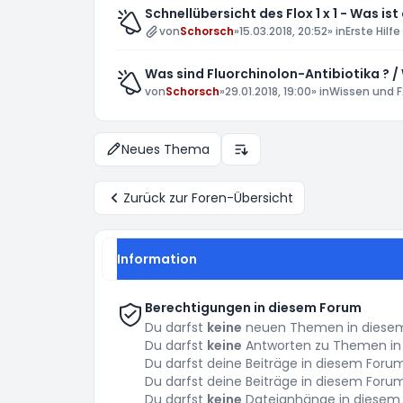
Schnellübersicht des Flox 1 x 1 - Was ist
von
Schorsch
»
15.03.2018, 20:52
» in
Erste Hilfe
Was sind Fluorchinolon-Antibiotika ? /
von
Schorsch
»
29.01.2018, 19:00
» in
Wissen und F
Neues Thema
Anzeige- und Sortierungs-E
Zurück zur Foren-Übersicht
Information
Berechtigungen in diesem Forum
Du darfst
keine
neuen Themen in diesem 
Du darfst
keine
Antworten zu Themen in 
Du darfst deine Beiträge in diesem For
Du darfst deine Beiträge in diesem For
Du darfst
keine
Dateianhänge in diesem 