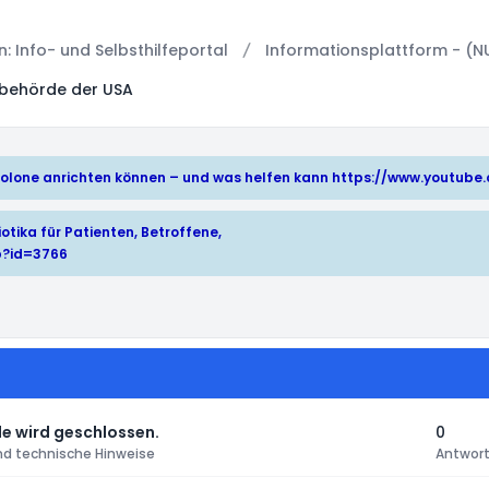
 Info- und Selbsthilfeportal
Informationsplattform - (N
lbehörde der USA
hinolone anrichten können – und was helfen kann
https://www.youtub
otika für Patienten, Betroffene,
p?id=3766
e wird geschlossen.
0
nd technische Hinweise
Antwor