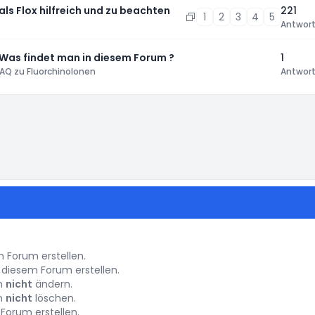
 als Flox hilfreich und zu beachten
221
1
2
3
4
5
Antwor
 Was findet man in diesem Forum ?
1
AQ zu Fluorchinolonen
Antwor
instellungen
Forum erstellen.
diesem Forum erstellen.
um
nicht
ändern.
um
nicht
löschen.
Forum erstellen.