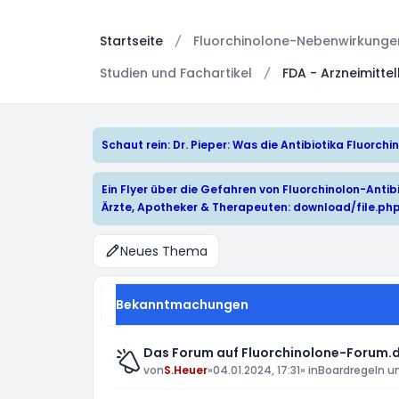
Startseite
Fluorchinolone-Nebenwirkungen:
Studien und Fachartikel
FDA - Arzneimitte
Schaut rein: Dr. Pieper: Was die Antibiotika Fluorc
Ein Flyer über die Gefahren von Fluorchinolon-Antibi
Ärzte, Apotheker & Therapeuten:
download/file.ph
Neues Thema
Bekanntmachungen
Das Forum auf Fluorchinolone-Forum.d
von
S.Heuer
»
04.01.2024, 17:31
» in
Boardregeln u