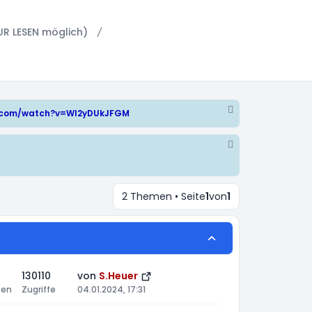
UR LESEN möglich)
e.com/watch?v=WI2yDUkJFGM
2 Themen • Seite
1
von
1
130110
von
S.Heuer
ten
Zugriffe
04.01.2024, 17:31