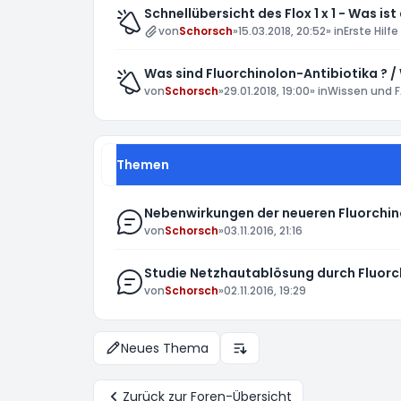
Schnellübersicht des Flox 1 x 1 - Was ist
von
Schorsch
»
15.03.2018, 20:52
» in
Erste Hilfe
Was sind Fluorchinolon-Antibiotika ? /
von
Schorsch
»
29.01.2018, 19:00
» in
Wissen und F
Themen
Nebenwirkungen der neueren Fluorchin
von
Schorsch
»
03.11.2016, 21:16
Studie Netzhautablösung durch Fluorchi
von
Schorsch
»
02.11.2016, 19:29
Neues Thema
Anzeige- und Sortierungs-E
Zurück zur Foren-Übersicht