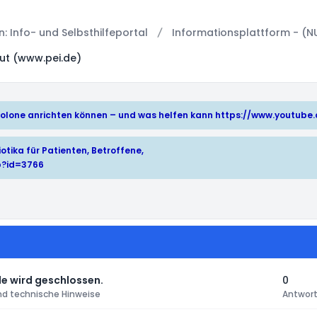
 Info- und Selbsthilfeportal
Informationsplattform - (N
tut (www.pei.de)
hinolone anrichten können – und was helfen kann
https://www.youtub
otika für Patienten, Betroffene,
p?id=3766
e wird geschlossen.
0
nd technische Hinweise
Antwor