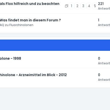
 als Flox hilfreich und zu beachten
221
1
2
3
4
5
Antwor
 Was findet man in diesem Forum ?
1
AQ zu Fluorchinolonen
Antwor
olone - 1998
0
Antwor
nolone - Arzneimittel im Blick - 2012
0
Antwor
instellungen