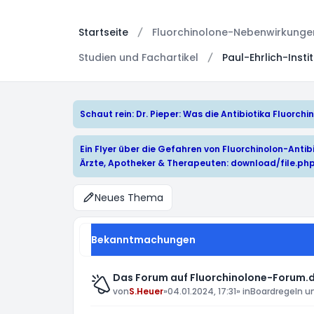
Startseite
Fluorchinolone-Nebenwirkungen:
Studien und Fachartikel
Paul-Ehrlich-Insti
Schaut rein: Dr. Pieper: Was die Antibiotika Fluorc
Ein Flyer über die Gefahren von Fluorchinolon-Antibi
Ärzte, Apotheker & Therapeuten:
download/file.ph
Neues Thema
Bekanntmachungen
Das Forum auf Fluorchinolone-Forum.d
von
S.Heuer
»
04.01.2024, 17:31
» in
Boardregeln u