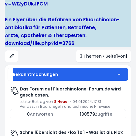
v=WI2yDUkJFGM
Ein Flyer über die Gefahren von Fluorchinolon-
Antibiotika für Patienten, Betroffene,
Ärzte, Apotheker & Therapeuten:
download/file.php?id=3766
3 Themen • Seite
1
von
1
Bekanntmachungen
Das Forum auf Fluorchinolone-Forum.de wird
geschlossen.
Letzter Beitrag von
S.Heuer
»
04.01.2024, 17:31
Verfasst in
Boardregeln und technische Hinweise
0
Antworten
130579
Zugriffe
Schnellübersicht des Flox 1 x 1 - Was ist als Flox