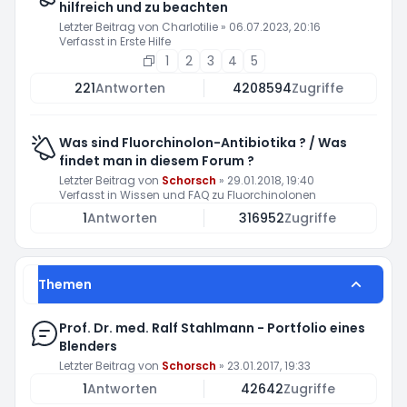
hilfreich und zu beachten
Letzter Beitrag von
Charlotilie
»
06.07.2023, 20:16
Verfasst in
Erste Hilfe
1
2
3
4
5
221
Antworten
4208594
Zugriffe
Was sind Fluorchinolon-Antibiotika ? / Was
findet man in diesem Forum ?
Letzter Beitrag von
Schorsch
»
29.01.2018, 19:40
Verfasst in
Wissen und FAQ zu Fluorchinolonen
1
Antworten
316952
Zugriffe
Themen
Prof. Dr. med. Ralf Stahlmann - Portfolio eines
Blenders
Letzter Beitrag von
Schorsch
»
23.01.2017, 19:33
1
Antworten
42642
Zugriffe