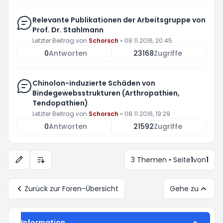
Relevante Publikationen der Arbeitsgruppe von
Prof. Dr. Stahlmann
Letzter Beitrag von
Schorsch
»
08.11.2016, 20:45
0
Antworten
23168
Zugriffe
Chinolon-induzierte Schäden von
Bindegewebsstrukturen (Arthropathien,
Tendopathien)
Letzter Beitrag von
Schorsch
»
08.11.2016, 19:29
0
Antworten
21592
Zugriffe
3 Themen • Seite
1
von
1
Anzeige- und Sortierungs-Einstellungen
Zurück zur Foren-Übersicht
Gehe zu
Information