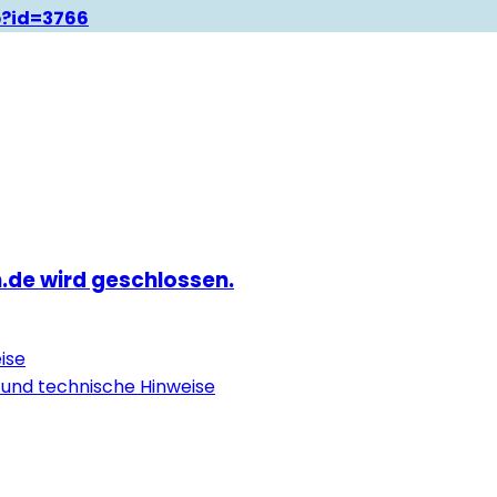
p?id=3766
.de wird geschlossen.
ise
 und technische Hinweise