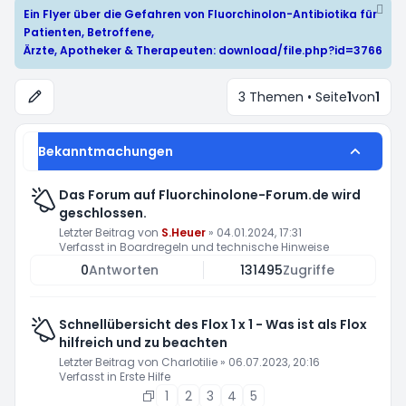
Ein Flyer über die Gefahren von Fluorchinolon-Antibiotika für
Patienten, Betroffene,
Ärzte, Apotheker & Therapeuten:
download/file.php?id=3766
3 Themen • Seite
1
von
1
Bekanntmachungen
Das Forum auf Fluorchinolone-Forum.de wird
geschlossen.
Letzter Beitrag von
S.Heuer
»
04.01.2024, 17:31
Verfasst in
Boardregeln und technische Hinweise
0
Antworten
131495
Zugriffe
Schnellübersicht des Flox 1 x 1 - Was ist als Flox
hilfreich und zu beachten
Letzter Beitrag von
Charlotilie
»
06.07.2023, 20:16
Verfasst in
Erste Hilfe
1
2
3
4
5