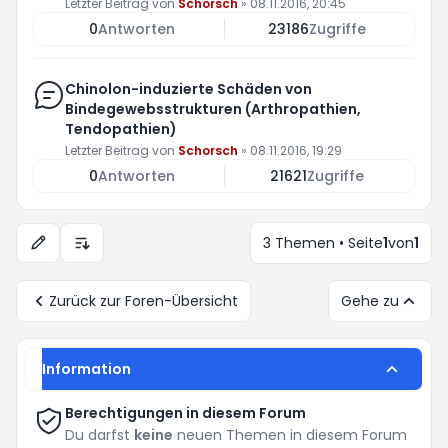
Letzter Beitrag von
Schorsch
»
08.11.2016, 20:45
0
Antworten
23186
Zugriffe
Chinolon-induzierte Schäden von
Bindegewebsstrukturen (Arthropathien,
Tendopathien)
Letzter Beitrag von
Schorsch
»
08.11.2016, 19:29
0
Antworten
21621
Zugriffe
3 Themen • Seite
1
von
1
Anzeige- und Sortierungs-Einstellungen
Zurück zur Foren-Übersicht
Gehe zu
Information
Berechtigungen in diesem Forum
Du darfst
keine
neuen Themen in diesem Forum