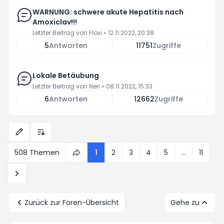
WARNUNG: schwere akute Hepatitis nach
Amoxiclav!!!
Letzter Beitrag von
Floxi
»
12.11.2022, 20:38
5
Antworten
11751
Zugriffe
Lokale Betäubung
Letzter Beitrag von
Neri
»
08.11.2022, 15:33
6
Antworten
12662
Zugriffe
Anzeige- und Sortierungs-Einstellungen
508 Themen
1
2
3
4
5
…
11
Seite
1
von
11
Nächste
Zurück zur Foren-Übersicht
Gehe zu