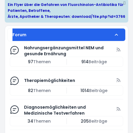
Ein Flyer über die Gefahren von Fluorchinolon-Antibiotika für
Patienten, Betroffene,
Ärzte, Apotheker & Therapeuten:
download/file.php?id=3766
Forum
Nahrungsergänzungsmittel NEM und
gesunde Ernährung
97
Themen
914
Beiträge
Therapiemöglichkeiten
82
Themen
1014
Beiträge
Diagnosemöglichkeiten und
Medizinische Testverfahren
34
Themen
205
Beiträge