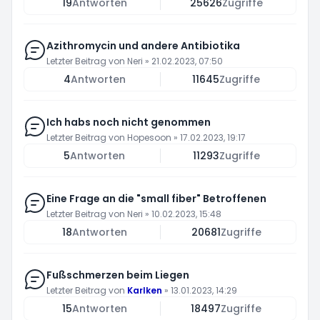
19
Antworten
25626
Zugriffe
Azithromycin und andere Antibiotika
Letzter Beitrag von
Neri
»
21.02.2023, 07:50
4
Antworten
11645
Zugriffe
Ich habs noch nicht genommen
Letzter Beitrag von
Hopesoon
»
17.02.2023, 19:17
5
Antworten
11293
Zugriffe
Eine Frage an die "small fiber" Betroffenen
Letzter Beitrag von
Neri
»
10.02.2023, 15:48
18
Antworten
20681
Zugriffe
Fußschmerzen beim Liegen
Letzter Beitrag von
Karlken
»
13.01.2023, 14:29
15
Antworten
18497
Zugriffe