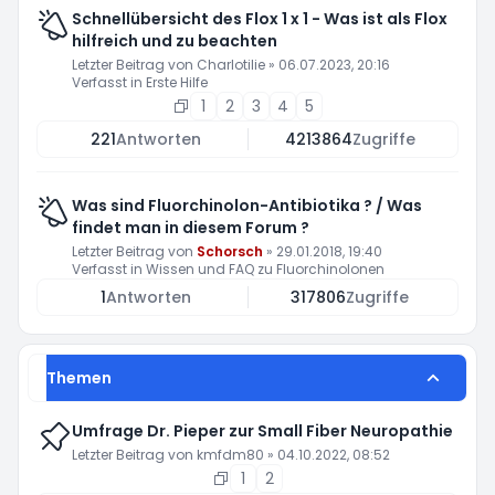
Schnellübersicht des Flox 1 x 1 - Was ist als Flox
hilfreich und zu beachten
Letzter Beitrag von
Charlotilie
»
06.07.2023, 20:16
Verfasst in
Erste Hilfe
1
2
3
4
5
221
Antworten
4213864
Zugriffe
Was sind Fluorchinolon-Antibiotika ? / Was
findet man in diesem Forum ?
Letzter Beitrag von
Schorsch
»
29.01.2018, 19:40
Verfasst in
Wissen und FAQ zu Fluorchinolonen
1
Antworten
317806
Zugriffe
Themen
Umfrage Dr. Pieper zur Small Fiber Neuropathie
Letzter Beitrag von
kmfdm80
»
04.10.2022, 08:52
1
2