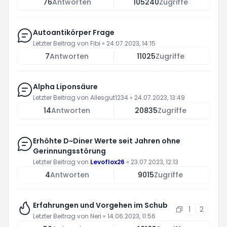
76
Antworten
105240
Zugriffe
Autoantikörper Frage
Letzter Beitrag von
Fibi
»
24.07.2023, 14:15
7
Antworten
11025
Zugriffe
Alpha Liponsäure
Letzter Beitrag von
Allesgut1234
»
24.07.2023, 13:49
14
Antworten
20835
Zugriffe
Erhöhte D~Diner Werte seit Jahren ohne
Gerinnungsstörung
Letzter Beitrag von
Levoflox26
»
23.07.2023, 12:13
4
Antworten
9015
Zugriffe
Erfahrungen und Vorgehen im Schub
1
2
Letzter Beitrag von
Neri
»
14.06.2023, 11:56