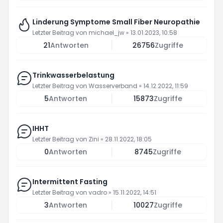
Linderung Symptome Small Fiber Neuropathie
Letzter Beitrag von
michael_jw
»
13.01.2023, 10:58
21
Antworten
26756
Zugriffe
Trinkwasserbelastung
Letzter Beitrag von
Wasserverband
»
14.12.2022, 11:59
5
Antworten
15873
Zugriffe
IHHT
Letzter Beitrag von
Zini
»
28.11.2022, 18:05
0
Antworten
8745
Zugriffe
Intermittent Fasting
Letzter Beitrag von
vadro
»
15.11.2022, 14:51
3
Antworten
10027
Zugriffe