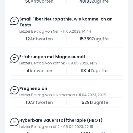
50
Antworten
48183
Zugriffe
Small Fiber Neuropathie, wie komme ich an
Tests
Letzter Beitrag von
Neri
»
11.05.2023, 14:44
12
Antworten
15789
Zugriffe
Erfahrungen mit Magnesiumöl
Letzter Beitrag von
katrink
»
09.05.2023, 14:12
4
Antworten
11314
Zugriffe
Pregnenolon
Letzter Beitrag von
Luketheman
»
11.04.2023, 20:21
10
Antworten
15291
Zugriffe
Hyberbare Sauerstofftherapie (HBOT)
Letzter Beitrag von
cf12
»
05.04.2023, 22:15