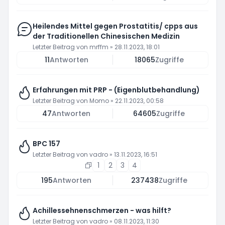
Heilendes Mittel gegen Prostatitis/ cpps aus
der Traditionellen Chinesischen Medizin
Letzter Beitrag von
mrffm
»
28.11.2023, 18:01
11
Antworten
18065
Zugriffe
Erfahrungen mit PRP - (Eigenblutbehandlung)
Letzter Beitrag von
Momo
»
22.11.2023, 00:58
47
Antworten
64605
Zugriffe
BPC 157
Letzter Beitrag von
vadro
»
13.11.2023, 16:51
1
2
3
4
195
Antworten
237438
Zugriffe
Achillessehnenschmerzen - was hilft?
Letzter Beitrag von
vadro
»
08.11.2023, 11:30