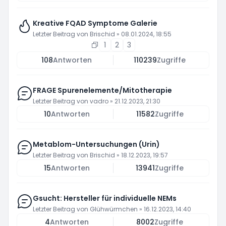
Kreative FQAD Symptome Galerie
Letzter Beitrag von
Brischid
»
08.01.2024, 18:55
1
2
3
108
Antworten
110239
Zugriffe
FRAGE Spurenelemente/Mitotherapie
Letzter Beitrag von
vadro
»
21.12.2023, 21:30
10
Antworten
11582
Zugriffe
Metablom-Untersuchungen (Urin)
Letzter Beitrag von
Brischid
»
18.12.2023, 19:57
15
Antworten
13941
Zugriffe
Gsucht: Hersteller für individuelle NEMs
Letzter Beitrag von
Glühwürmchen
»
16.12.2023, 14:40
4
Antworten
8002
Zugriffe