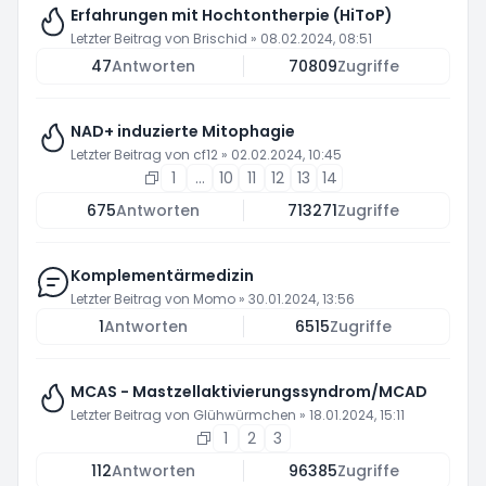
Erfahrungen mit Hochtontherpie (HiToP)
Letzter Beitrag von
Brischid
»
08.02.2024, 08:51
47
Antworten
70809
Zugriffe
NAD+ induzierte Mitophagie
Letzter Beitrag von
cf12
»
02.02.2024, 10:45
1
…
10
11
12
13
14
675
Antworten
713271
Zugriffe
Komplementärmedizin
Letzter Beitrag von
Momo
»
30.01.2024, 13:56
1
Antworten
6515
Zugriffe
MCAS - Mastzellaktivierungssyndrom/MCAD
Letzter Beitrag von
Glühwürmchen
»
18.01.2024, 15:11
1
2
3
112
Antworten
96385
Zugriffe