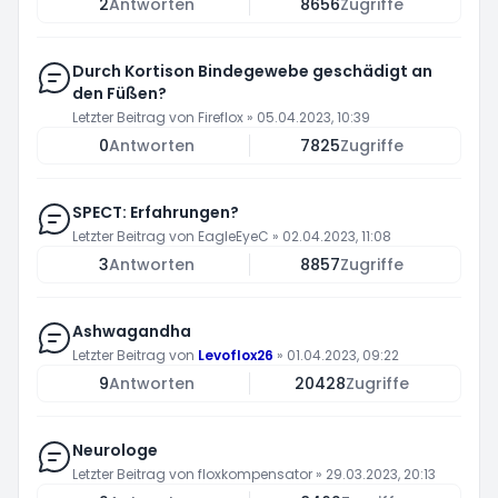
2
Antworten
8656
Zugriffe
Durch Kortison Bindegewebe geschädigt an
den Füßen?
Letzter Beitrag von
Fireflox
»
05.04.2023, 10:39
0
Antworten
7825
Zugriffe
SPECT: Erfahrungen?
Letzter Beitrag von
EagleEyeC
»
02.04.2023, 11:08
3
Antworten
8857
Zugriffe
Ashwagandha
Letzter Beitrag von
Levoflox26
»
01.04.2023, 09:22
9
Antworten
20428
Zugriffe
Neurologe
Letzter Beitrag von
floxkompensator
»
29.03.2023, 20:13