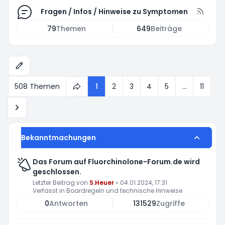
Fragen / Infos / Hinweise zu Symptomen
79
Themen
649
Beiträge
508 Themen
1
2
3
4
5
…
11
Seite
1
von
11
Nächste
Bekanntmachungen
Das Forum auf Fluorchinolone-Forum.de wird
geschlossen.
Letzter Beitrag von
S.Heuer
»
04.01.2024, 17:31
Verfasst in
Boardregeln und technische Hinweise
0
Antworten
131529
Zugriffe