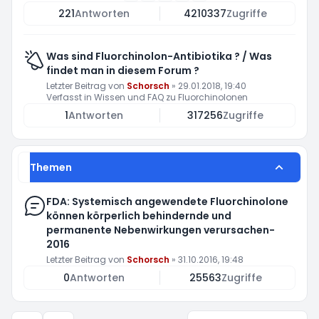
221
Antworten
4210337
Zugriffe
Was sind Fluorchinolon-Antibiotika ? / Was
findet man in diesem Forum ?
Letzter Beitrag von
Schorsch
»
29.01.2018, 19:40
Verfasst in
Wissen und FAQ zu Fluorchinolonen
1
Antworten
317256
Zugriffe
Themen
FDA: Systemisch angewendete Fluorchinolone
können körperlich behindernde und
permanente Nebenwirkungen verursachen-
2016
Letzter Beitrag von
Schorsch
»
31.10.2016, 19:48
0
Antworten
25563
Zugriffe