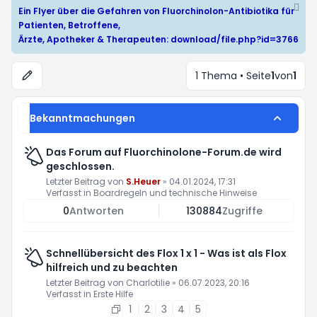
Ein Flyer über die Gefahren von Fluorchinolon-Antibiotika für
Patienten, Betroffene,
Ärzte, Apotheker & Therapeuten:
download/file.php?id=3766
1 Thema • Seite
1
von
1
Bekanntmachungen
Das Forum auf Fluorchinolone-Forum.de wird
geschlossen.
Letzter Beitrag von
S.Heuer
»
04.01.2024, 17:31
Verfasst in
Boardregeln und technische Hinweise
0
Antworten
130884
Zugriffe
Schnellübersicht des Flox 1 x 1 - Was ist als Flox
hilfreich und zu beachten
Letzter Beitrag von
Charlotilie
»
06.07.2023, 20:16
Verfasst in
Erste Hilfe
1
2
3
4
5