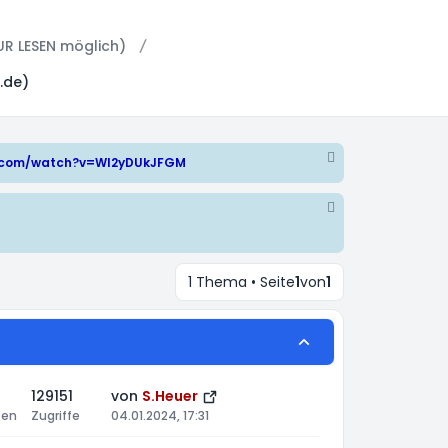
UR LESEN möglich)
.de)
e.com/watch?v=WI2yDUkJFGM
1 Thema • Seite
1
von
1
129151
von
S.Heuer
ten
Zugriffe
04.01.2024, 17:31