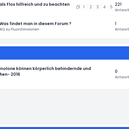
 als Flox hilfreich und zu beachten
221
1
2
3
4
5
Antwor
 Was findet man in diesem Forum ?
1
AQ zu Fluorchinolonen
Antwor
nolone können körperlich behindernde und
0
hen- 2016
Antwor
instellungen