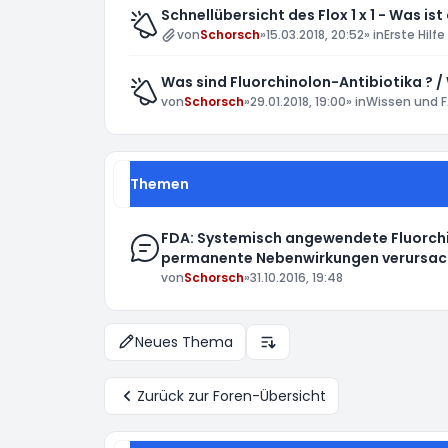
Schnellübersicht des Flox 1 x 1 - Was ist
von
Schorsch
»
15.03.2018, 20:52
» in
Erste Hilfe
Was sind Fluorchinolon-Antibiotika ? /
von
Schorsch
»
29.01.2018, 19:00
» in
Wissen und F
Themen
FDA: Systemisch angewendete Fluorchi
permanente Nebenwirkungen verursac
von
Schorsch
»
31.10.2016, 19:48
Neues Thema
Anzeige- und Sortierungs-E
Zurück zur Foren-Übersicht