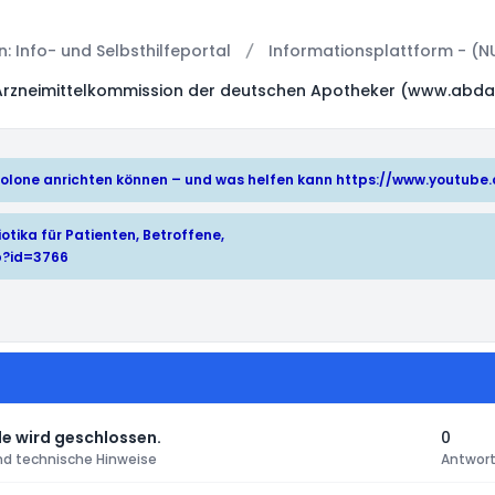
 Info- und Selbsthilfeportal
Informationsplattform - (N
Arzneimittelkommission der deutschen Apotheker (www.abda
hinolone anrichten können – und was helfen kann
https://www.youtub
otika für Patienten, Betroffene,
p?id=3766
e wird geschlossen.
0
nd technische Hinweise
Antwor