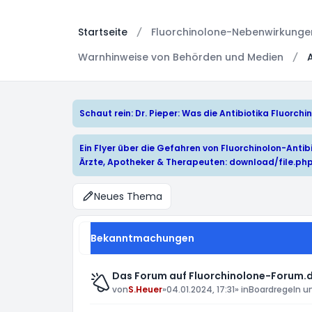
Startseite
Fluorchinolone-Nebenwirkungen:
Warnhinweise von Behörden und Medien
Schaut rein: Dr. Pieper: Was die Antibiotika Fluorc
Ein Flyer über die Gefahren von Fluorchinolon-Antibi
Ärzte, Apotheker & Therapeuten:
download/file.ph
Neues Thema
Bekanntmachungen
Das Forum auf Fluorchinolone-Forum.d
von
S.Heuer
»
04.01.2024, 17:31
» in
Boardregeln u