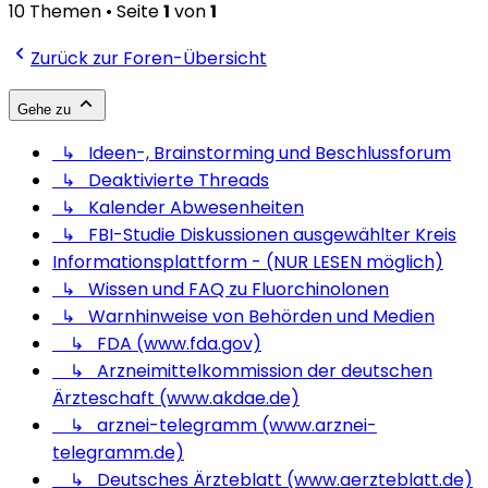
10 Themen • Seite
1
von
1
Zurück zur Foren-Übersicht
Gehe zu
↳ Ideen-, Brainstorming und Beschlussforum
↳ Deaktivierte Threads
↳ Kalender Abwesenheiten
↳ FBI-Studie Diskussionen ausgewählter Kreis
Informationsplattform - (NUR LESEN möglich)
↳ Wissen und FAQ zu Fluorchinolonen
↳ Warnhinweise von Behörden und Medien
↳ FDA (www.fda.gov)
↳ Arzneimittelkommission der deutschen
Ärzteschaft (www.akdae.de)
↳ arznei-telegramm (www.arznei-
telegramm.de)
↳ Deutsches Ärzteblatt (www.aerzteblatt.de)