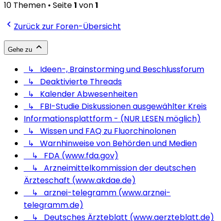
10 Themen • Seite
1
von
1
Zurück zur Foren-Übersicht
Gehe zu
↳ Ideen-, Brainstorming und Beschlussforum
↳ Deaktivierte Threads
↳ Kalender Abwesenheiten
↳ FBI-Studie Diskussionen ausgewählter Kreis
Informationsplattform - (NUR LESEN möglich)
↳ Wissen und FAQ zu Fluorchinolonen
↳ Warnhinweise von Behörden und Medien
↳ FDA (www.fda.gov)
↳ Arzneimittelkommission der deutschen
Ärzteschaft (www.akdae.de)
↳ arznei-telegramm (www.arznei-
telegramm.de)
↳ Deutsches Ärzteblatt (www.aerzteblatt.de)