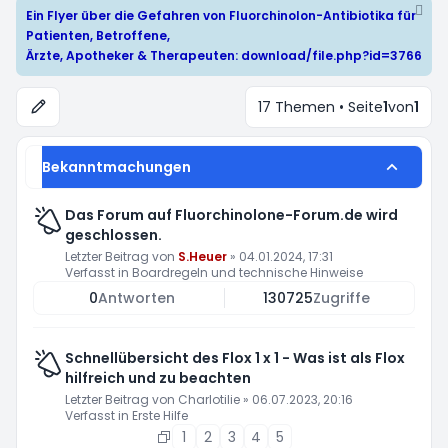
Ein Flyer über die Gefahren von Fluorchinolon-Antibiotika für
Patienten, Betroffene,
Ärzte, Apotheker & Therapeuten:
download/file.php?id=3766
17 Themen • Seite
1
von
1
Bekanntmachungen
Das Forum auf Fluorchinolone-Forum.de wird
geschlossen.
Letzter Beitrag von
S.Heuer
»
04.01.2024, 17:31
Verfasst in
Boardregeln und technische Hinweise
0
Antworten
130725
Zugriffe
Schnellübersicht des Flox 1 x 1 - Was ist als Flox
hilfreich und zu beachten
Letzter Beitrag von
Charlotilie
»
06.07.2023, 20:16
Verfasst in
Erste Hilfe
1
2
3
4
5