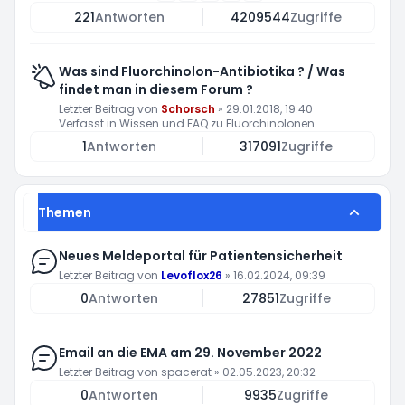
221
Antworten
4209544
Zugriffe
Was sind Fluorchinolon-Antibiotika ? / Was
findet man in diesem Forum ?
Letzter Beitrag von
Schorsch
»
29.01.2018, 19:40
Verfasst in
Wissen und FAQ zu Fluorchinolonen
1
Antworten
317091
Zugriffe
Themen
Neues Meldeportal für Patientensicherheit
Letzter Beitrag von
Levoflox26
»
16.02.2024, 09:39
0
Antworten
27851
Zugriffe
Email an die EMA am 29. November 2022
Letzter Beitrag von
spacerat
»
02.05.2023, 20:32
0
Antworten
9935
Zugriffe