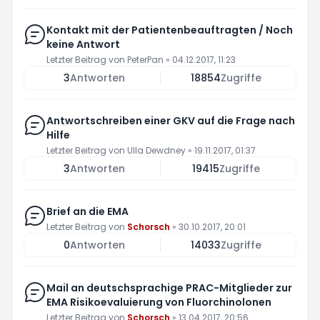
Kontakt mit der Patientenbeauftragten / Noch
keine Antwort
Letzter Beitrag von
PeterPan
»
04.12.2017, 11:23
3
Antworten
18854
Zugriffe
Antwortschreiben einer GKV auf die Frage nach
Hilfe
Letzter Beitrag von
Ulla Dewdney
»
19.11.2017, 01:37
3
Antworten
19415
Zugriffe
Brief an die EMA
Letzter Beitrag von
Schorsch
»
30.10.2017, 20:01
0
Antworten
14033
Zugriffe
Mail an deutschsprachige PRAC-Mitglieder zur
EMA Risikoevaluierung von Fluorchinolonen
Letzter Beitrag von
Schorsch
»
13.04.2017, 20:56