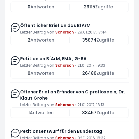
0
Antworten
29115
Zugriffe
Öffentlicher Brief an das BfArM
Letzter Beitrag von
Schorsch
»
29.01.2017, 17:44
2
Antworten
35874
Zugriffe
Petition an BfArM, EMA , G-BA
Letzter Beitrag von
Schorsch
»
21.01.2017, 19:33
0
Antworten
26480
Zugriffe
Offener Brief an Erfinder von Ciprofloxacin, Dr.
Klaus Grohe
Letzter Beitrag von
Schorsch
»
21.01.2017, 18:13
1
Antworten
33457
Zugriffe
Petitionsentwurf für den Bundestag
Letzter Beitrag von
Schorsch
»
02.11.2016, 18:32