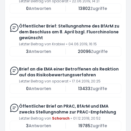
Letzter Beitrag von
spacerat
»
22.06.2019, 14:21
0
Antworten
13802
Zugriffe
Öffentlicher Brief: Stellungnahme des BfArM zu
dem Beschluss am 8. April bzgl. Fluorchinolone
gewünscht
Letzter Beitrag von
Krabiwi
»
04.06.2019, 16:15
3
Antworten
20096
Zugriffe
Brief an die EMA einer Betroffenen als Reaktion
auf das Risikobewertungsverfahren
Letzter Beitrag von
spacerat
»
17.04.2019, 20:25
0
Antworten
13433
Zugriffe
Öffentlicher Brief an PRAC, BfArM und EMA
zwecks Stellungnahme zur PRAC-Empfehlung
Letzter Beitrag von
Schorsch
»
01.12.2018, 20:52
3
Antworten
19785
Zugriffe