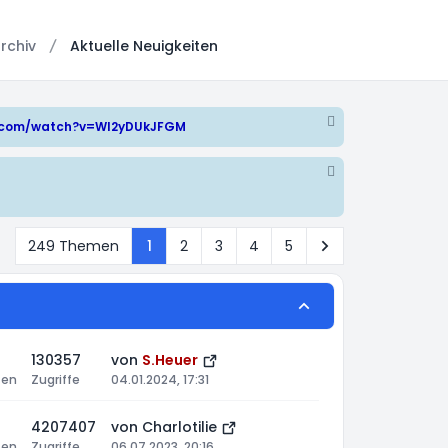
rchiv
Aktuelle Neuigkeiten
e.com/watch?v=WI2yDUkJFGM
Nächste
249 Themen
1
2
3
4
5
130357
von
S.Heuer
ten
Zugriffe
04.01.2024, 17:31
4207407
von
Charlotilie
ten
Zugriffe
06.07.2023, 20:16