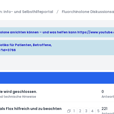
 Info- und Selbsthilfeportal
Fluorchinolone Diskussionsa
hinolone anrichten können – und was helfen kann
https://www.youtub
otika für Patienten, Betroffene,
p?id=3766
e wird geschlossen.
0
nd technische Hinweise
Antwor
 als Flox hilfreich und zu beachten
221
1
2
3
4
5
Antwor