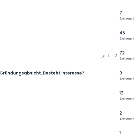
7
Antwor
45
Antwor
72
1
2
Antwor
 Gründungsabsicht. Besteht Interesse?
0
Antwor
13
Antwor
2
Antwor
1