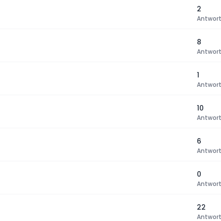
2
Antwor
8
Antwor
1
Antwor
10
Antwor
6
Antwor
0
Antwor
22
Antwor