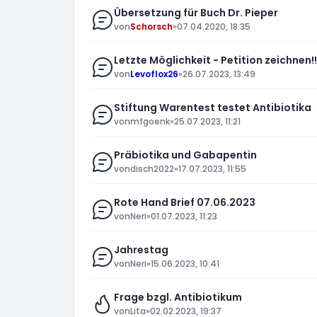
Übersetzung für Buch Dr. Pieper
von
Schorsch
»
07.04.2020, 18:35
Letzte Möglichkeit - Petition zeichnen!!
von
Levoflox26
»
26.07.2023, 13:49
Stiftung Warentest testet Antibiotika
von
mfgoenk
»
25.07.2023, 11:21
Präbiotika und Gabapentin
von
disch2022
»
17.07.2023, 11:55
Rote Hand Brief 07.06.2023
von
Neri
»
01.07.2023, 11:23
Jahrestag
von
Neri
»
15.06.2023, 10:41
Frage bzgl. Antibiotikum
von
Lita
»
02.02.2023, 19:37