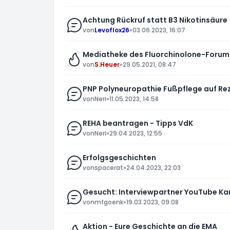
Achtung Rückruf statt B3 Nikotinsäure
von
Levoflox26
»
03.06.2023, 16:07
Mediatheke des Fluorchinolone-Forum
von
S.Heuer
»
29.05.2021, 08:47
PNP Polyneuropathie Fußpflege auf Re
von
Neri
»
11.05.2023, 14:58
REHA beantragen - Tipps VdK
von
Neri
»
29.04.2023, 12:55
Erfolgsgeschichten
von
spacerat
»
24.04.2023, 22:03
Gesucht: Interviewpartner YouTube Ka
von
mfgoenk
»
19.03.2023, 09:08
Aktion - Eure Geschichte an die EMA