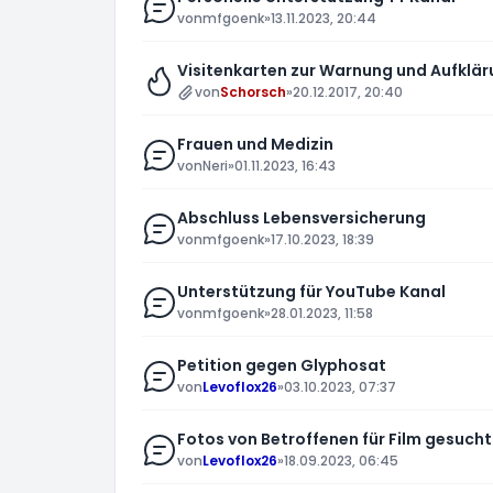
von
mfgoenk
»
13.11.2023, 20:44
Visitenkarten zur Warnung und Aufklär
von
Schorsch
»
20.12.2017, 20:40
Frauen und Medizin
von
Neri
»
01.11.2023, 16:43
Abschluss Lebensversicherung
von
mfgoenk
»
17.10.2023, 18:39
Unterstützung für YouTube Kanal
von
mfgoenk
»
28.01.2023, 11:58
Petition gegen Glyphosat
von
Levoflox26
»
03.10.2023, 07:37
Fotos von Betroffenen für Film gesucht
von
Levoflox26
»
18.09.2023, 06:45