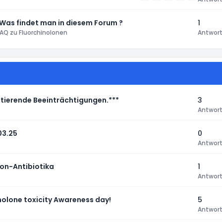
 Was findet man in diesem Forum ?
1
AQ zu Fluorchinolonen
Antwor
tierende Beeinträchtigungen.***
3
Antwor
03.25
0
Antwor
lon-Antibiotika
1
Antwor
nolone toxicity Awareness day!
5
Antwor