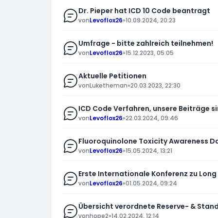
Dr. Pieper hat ICD 10 Code beantragt
von
Levoflox26
»
10.09.2024, 20:23
Umfrage - bitte zahlreich teilnehmen!
von
Levoflox26
»
15.12.2023, 05:05
Aktuelle Petitionen
von
Luketheman
»
20.03.2023, 22:30
ICD Code Verfahren, unsere Beiträge si
von
Levoflox26
»
22.03.2024, 09:46
Fluoroquinolone Toxicity Awareness D
von
Levoflox26
»
15.05.2024, 13:21
Erste Internationale Konferenz zu Lon
von
Levoflox26
»
01.05.2024, 09:24
Übersicht verordnete Reserve- & Stan
von
hope2
»
14.02.2024, 12:14