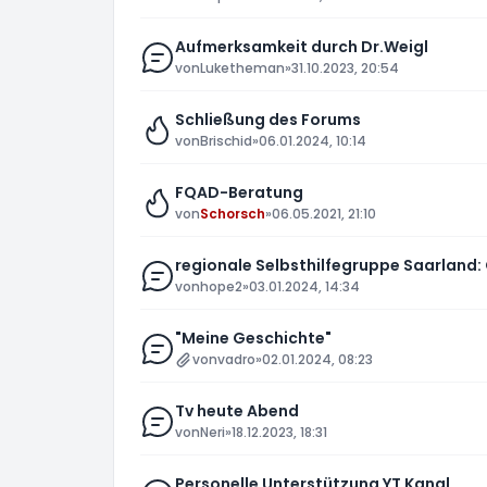
Aufmerksamkeit durch Dr.Weigl
von
Luketheman
»
31.10.2023, 20:54
Schließung des Forums
von
Brischid
»
06.01.2024, 10:14
FQAD-Beratung
von
Schorsch
»
06.05.2021, 21:10
regionale Selbsthilfegruppe Saarland:
von
hope2
»
03.01.2024, 14:34
"Meine Geschichte"
von
vadro
»
02.01.2024, 08:23
Tv heute Abend
von
Neri
»
18.12.2023, 18:31
Personelle Unterstützung YT Kanal