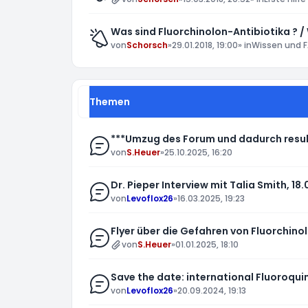
Was sind Fluorchinolon-Antibiotika ? /
von
Schorsch
»
29.01.2018, 19:00
» in
Wissen und F
Themen
***Umzug des Forum und dadurch resul
von
S.Heuer
»
25.10.2025, 16:20
Dr. Pieper Interview mit Talia Smith, 18.
von
Levoflox26
»
16.03.2025, 19:23
Flyer über die Gefahren von Fluorchino
von
S.Heuer
»
01.01.2025, 18:10
Save the date: international Fluoroqui
von
Levoflox26
»
20.09.2024, 19:13