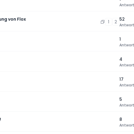
Antwor
ung von Flox
52
1
2
Antwor
1
Antwor
4
Antwor
17
Antwor
5
Antwor
!
8
Antwor