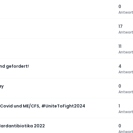
0
Antwor
17
Antwor
11
Antwor
nd gefordert!
4
Antwor
ay
0
Antwor
g Covid und ME/CFS, #UniteToFight2024
1
Antwor
dardantibiotika 2022
0
Antwor