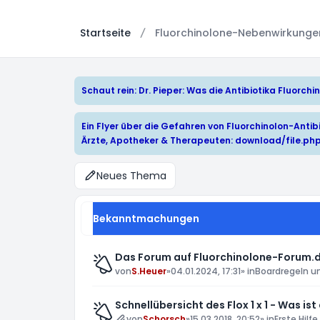
Startseite
Fluorchinolone-Nebenwirkungen:
Schaut rein: Dr. Pieper: Was die Antibiotika Fluorc
Ein Flyer über die Gefahren von Fluorchinolon-Antibi
Ärzte, Apotheker & Therapeuten:
download/file.ph
Neues Thema
Bekanntmachungen
Das Forum auf Fluorchinolone-Forum.d
von
S.Heuer
»
04.01.2024, 17:31
» in
Boardregeln u
Schnellübersicht des Flox 1 x 1 - Was ist
von
Schorsch
»
15.03.2018, 20:52
» in
Erste Hilfe