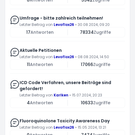
0
Antworten
5542
Zugriffe
Umfrage - bitte zahlreich teilnehmen!
Letzter Beitrag von
Levoflox26
»
30.08.2024, 09:20
17
Antworten
78334
Zugriffe
Aktuelle Petitionen
Letzter Beitrag von
Levoflox26
»
08.08.2024, 14:50
11
Antworten
17066
Zugriffe
ICD Code Verfahren, unsere Beiträge sind
gefordert!
Letzter Beitrag von
Karlken
»
15.07.2024, 20:23
4
Antworten
10633
Zugriffe
Fluoroquinolone Toxicity Awareness Day
Letzter Beitrag von
Levoflox26
»
15.05.2024, 13:21