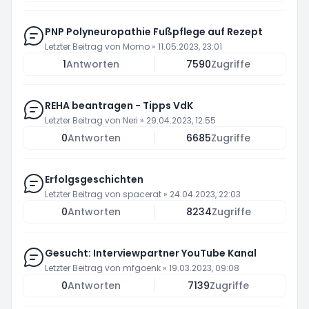
PNP Polyneuropathie Fußpflege auf Rezept
Letzter Beitrag von
Momo
»
11.05.2023, 23:01
1
Antworten
7590
Zugriffe
REHA beantragen - Tipps VdK
Letzter Beitrag von
Neri
»
29.04.2023, 12:55
0
Antworten
6685
Zugriffe
Erfolgsgeschichten
Letzter Beitrag von
spacerat
»
24.04.2023, 22:03
0
Antworten
8234
Zugriffe
Gesucht: Interviewpartner YouTube Kanal
Letzter Beitrag von
mfgoenk
»
19.03.2023, 09:08
0
Antworten
7139
Zugriffe