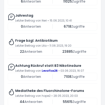
6
Antworten
11025
Zugriffe
Jahrestag
Letzter Beitrag von
Neri
»
15.06.2023, 10:41
0
Antworten
6718
Zugriffe
Frage bzgl. Antibiotikum
Letzter Beitrag von
Lita
»
11.06.2023, 19:20
22
Antworten
23885
Zugriffe
Achtung Rückruf statt B3 Nikotinsäure
Letzter Beitrag von
Levoflox26
»
03.06.2023, 16:07
0
Antworten
7108
Zugriffe
Mediatheke des Fluorchinolone-Forums
Letzter Beitrag von
hope2
»
28.05.2023, 20:03
44
Antworten
55615
Zugriffe