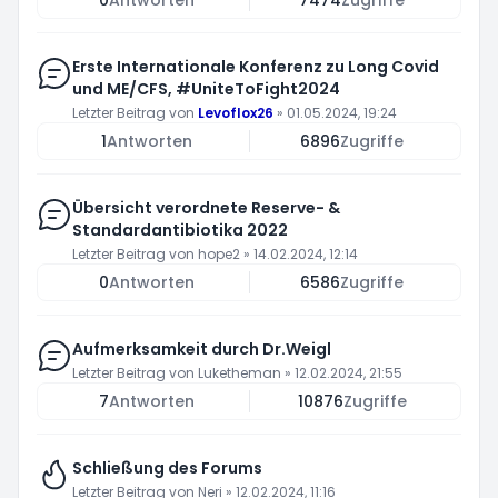
0
Antworten
7474
Zugriffe
Erste Internationale Konferenz zu Long Covid
und ME/CFS, #UniteToFight2024
Letzter Beitrag von
Levoflox26
»
01.05.2024, 19:24
1
Antworten
6896
Zugriffe
Übersicht verordnete Reserve- &
Standardantibiotika 2022
Letzter Beitrag von
hope2
»
14.02.2024, 12:14
0
Antworten
6586
Zugriffe
Aufmerksamkeit durch Dr.Weigl
Letzter Beitrag von
Luketheman
»
12.02.2024, 21:55
7
Antworten
10876
Zugriffe
Schließung des Forums
Letzter Beitrag von
Neri
»
12.02.2024, 11:16