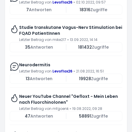
Letzter Beitrag von
Levoflox26
»
02.10.2022, 09:57
7
Antworten
18316
Zugriffe
Studie transkutane Vagus-Nerv Stimulation bei
FQAD PatientInnen
Letzter Beitrag von
mike217
»
13.09.2022, 14:14
35
Antworten
181432
Zugriffe
Neurodermitis
Letzter Beitrag von
Levoflox26
»
21.08.2022, 16:51
13
Antworten
19928
Zugriffe
Neuer YouTube Channel "Gefloxt - Mein Leben
nach Fluorchinolonen"
Letzter Beitrag von
mfgoenk
»
19.08.2022, 09:28
47
Antworten
58891
Zugriffe