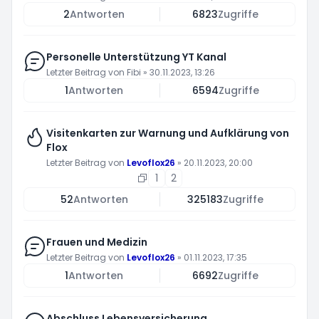
2
Antworten
6823
Zugriffe
Personelle Unterstützung YT Kanal
Letzter Beitrag von
Fibi
»
30.11.2023, 13:26
1
Antworten
6594
Zugriffe
Visitenkarten zur Warnung und Aufklärung von
Flox
Letzter Beitrag von
Levoflox26
»
20.11.2023, 20:00
1
2
52
Antworten
325183
Zugriffe
Frauen und Medizin
Letzter Beitrag von
Levoflox26
»
01.11.2023, 17:35
1
Antworten
6692
Zugriffe
Abschluss Lebensversicherung