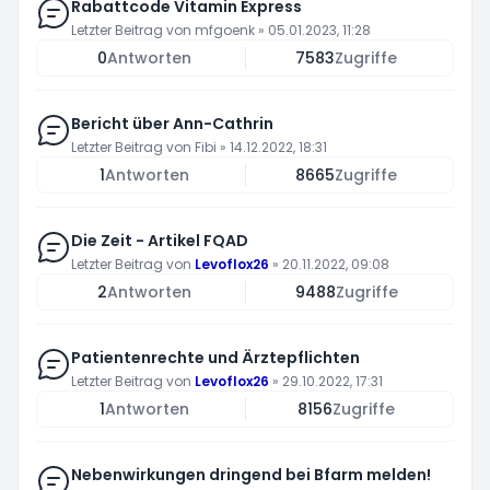
Rabattcode Vitamin Express
Letzter Beitrag von
mfgoenk
»
05.01.2023, 11:28
0
Antworten
7583
Zugriffe
Bericht über Ann-Cathrin
Letzter Beitrag von
Fibi
»
14.12.2022, 18:31
1
Antworten
8665
Zugriffe
Die Zeit - Artikel FQAD
Letzter Beitrag von
Levoflox26
»
20.11.2022, 09:08
2
Antworten
9488
Zugriffe
Patientenrechte und Ärztepflichten
Letzter Beitrag von
Levoflox26
»
29.10.2022, 17:31
1
Antworten
8156
Zugriffe
Nebenwirkungen dringend bei Bfarm melden!