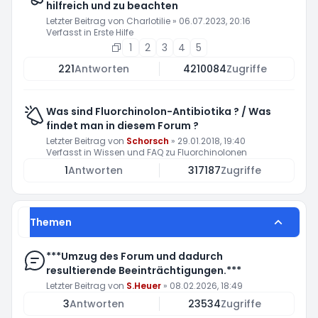
hilfreich und zu beachten
Letzter Beitrag von
Charlotilie
»
06.07.2023, 20:16
Verfasst in
Erste Hilfe
1
2
3
4
5
221
Antworten
4210084
Zugriffe
Was sind Fluorchinolon-Antibiotika ? / Was
findet man in diesem Forum ?
Letzter Beitrag von
Schorsch
»
29.01.2018, 19:40
Verfasst in
Wissen und FAQ zu Fluorchinolonen
1
Antworten
317187
Zugriffe
Themen
***Umzug des Forum und dadurch
resultierende Beeinträchtigungen.***
Letzter Beitrag von
S.Heuer
»
08.02.2026, 18:49
3
Antworten
23534
Zugriffe