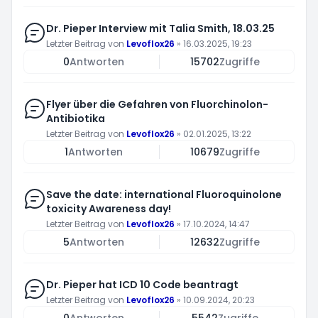
Dr. Pieper Interview mit Talia Smith, 18.03.25
Letzter Beitrag von
Levoflox26
»
16.03.2025, 19:23
0
Antworten
15702
Zugriffe
Flyer über die Gefahren von Fluorchinolon-
Antibiotika
Letzter Beitrag von
Levoflox26
»
02.01.2025, 13:22
1
Antworten
10679
Zugriffe
Save the date: international Fluoroquinolone
toxicity Awareness day!
Letzter Beitrag von
Levoflox26
»
17.10.2024, 14:47
5
Antworten
12632
Zugriffe
Dr. Pieper hat ICD 10 Code beantragt
Letzter Beitrag von
Levoflox26
»
10.09.2024, 20:23