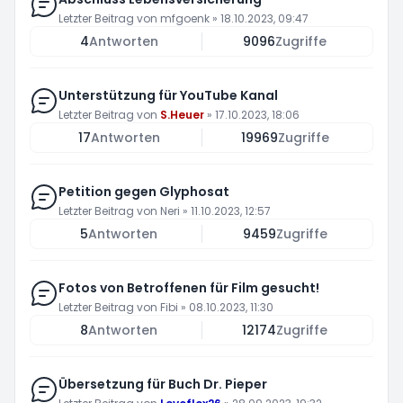
Letzter Beitrag von
mfgoenk
»
18.10.2023, 09:47
4
Antworten
9096
Zugriffe
Unterstützung für YouTube Kanal
Letzter Beitrag von
S.Heuer
»
17.10.2023, 18:06
17
Antworten
19969
Zugriffe
Petition gegen Glyphosat
Letzter Beitrag von
Neri
»
11.10.2023, 12:57
5
Antworten
9459
Zugriffe
Fotos von Betroffenen für Film gesucht!
Letzter Beitrag von
Fibi
»
08.10.2023, 11:30
8
Antworten
12174
Zugriffe
Übersetzung für Buch Dr. Pieper