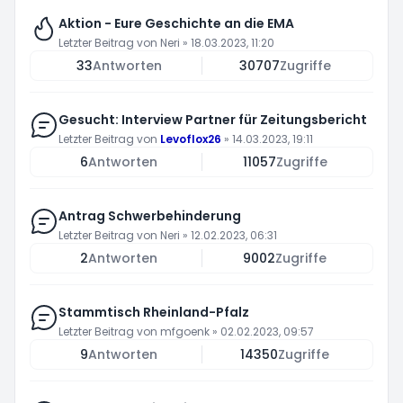
Aktion - Eure Geschichte an die EMA
Letzter Beitrag von
Neri
»
18.03.2023, 11:20
33
Antworten
30707
Zugriffe
Gesucht: Interview Partner für Zeitungsbericht
Letzter Beitrag von
Levoflox26
»
14.03.2023, 19:11
6
Antworten
11057
Zugriffe
Antrag Schwerbehinderung
Letzter Beitrag von
Neri
»
12.02.2023, 06:31
2
Antworten
9002
Zugriffe
Stammtisch Rheinland-Pfalz
Letzter Beitrag von
mfgoenk
»
02.02.2023, 09:57
9
Antworten
14350
Zugriffe