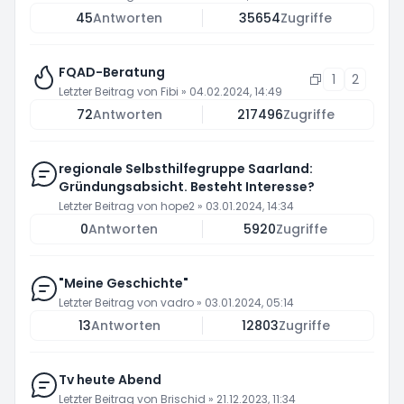
45
Antworten
35654
Zugriffe
FQAD-Beratung
1
2
Letzter Beitrag von
Fibi
»
04.02.2024, 14:49
72
Antworten
217496
Zugriffe
regionale Selbsthilfegruppe Saarland:
Gründungsabsicht. Besteht Interesse?
Letzter Beitrag von
hope2
»
03.01.2024, 14:34
0
Antworten
5920
Zugriffe
"Meine Geschichte"
Letzter Beitrag von
vadro
»
03.01.2024, 05:14
13
Antworten
12803
Zugriffe
Tv heute Abend
Letzter Beitrag von
Brischid
»
21.12.2023, 11:34