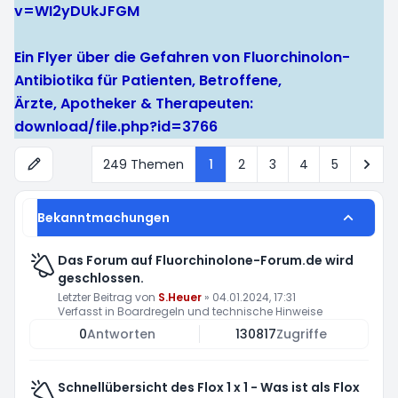
v=WI2yDUkJFGM
Ein Flyer über die Gefahren von Fluorchinolon-
Antibiotika für Patienten, Betroffene,
Ärzte, Apotheker & Therapeuten:
download/file.php?id=3766
Näc
249 Themen
1
2
3
4
5
Bekanntmachungen
Das Forum auf Fluorchinolone-Forum.de wird
geschlossen.
Letzter Beitrag von
S.Heuer
»
04.01.2024, 17:31
Verfasst in
Boardregeln und technische Hinweise
0
Antworten
130817
Zugriffe
Schnellübersicht des Flox 1 x 1 - Was ist als Flox