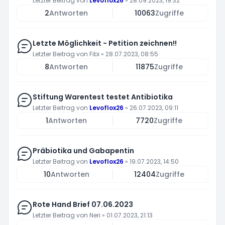
Letzter Beitrag von
Levoflox26
»
28.09.2023, 19:32
2
Antworten
10063
Zugriffe
Letzte Möglichkeit - Petition zeichnen!!
Letzter Beitrag von
Fibi
»
28.07.2023, 08:55
8
Antworten
11875
Zugriffe
Stiftung Warentest testet Antibiotika
Letzter Beitrag von
Levoflox26
»
26.07.2023, 09:11
1
Antworten
7720
Zugriffe
Präbiotika und Gabapentin
Letzter Beitrag von
Levoflox26
»
19.07.2023, 14:50
10
Antworten
12404
Zugriffe
Rote Hand Brief 07.06.2023
Letzter Beitrag von
Neri
»
01.07.2023, 21:13