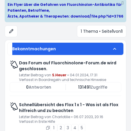
Ein Flyer über die Gefahren von Fluorchinolon-Antibiotika für
Patienten, Betroffene,
Ärzte, Apotheker & Therapeuten:
download/file.php?id=3766
1 Thema • Seite
1
von
1
Bekanntmachungen
Das Forum auf Fluorchinolone-Forum.de wird
geschlossen.
Letzter Beitrag von
S.Heuer
»
04.01.2024, 17:31
Verfasst in
Boardregeln und technische Hinweise
0
Antworten
131491
Zugriffe
Schnellübersicht des Flox 1 x 1 - Was ist als Flox
hilfreich und zu beachten
Letzter Beitrag von
Charlotilie
»
06.07.2023, 20:16
Verfasst in
Erste Hilfe
1
2
3
4
5