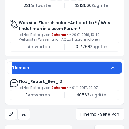
221
Antworten
4213666
Zugriffe
Was sind Fluorchinolon-Antibiotika ? / Was
findet man in diesem Forum ?
Letzter Beitrag von
Schorsch
»
29.01.2018, 19:40
Verfasst in
Wissen und FAQ zu Fluorchinolonen
1
Antworten
317768
Zugriffe
Themen
Flox_Report_Rev_12
Letzter Beitrag von
Schorsch
»
01.11.2017, 20:07
1
Antworten
40563
Zugriffe
1 Thema • Seite
1
von
1
Anzeige- und Sortierungs-Einstellungen