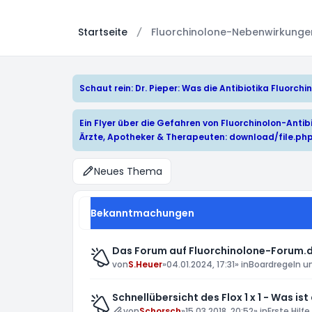
Startseite
Fluorchinolone-Nebenwirkungen:
Schaut rein: Dr. Pieper: Was die Antibiotika Fluorc
Ein Flyer über die Gefahren von Fluorchinolon-Antibi
Ärzte, Apotheker & Therapeuten:
download/file.ph
Neues Thema
Bekanntmachungen
Das Forum auf Fluorchinolone-Forum.d
von
S.Heuer
»
04.01.2024, 17:31
» in
Boardregeln u
Schnellübersicht des Flox 1 x 1 - Was ist
von
Schorsch
»
15.03.2018, 20:52
» in
Erste Hilfe