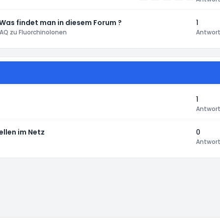
 Was findet man in diesem Forum ?
1
AQ zu Fluorchinolonen
Antwor
1
Antwor
ellen im Netz
0
Antwor
instellungen