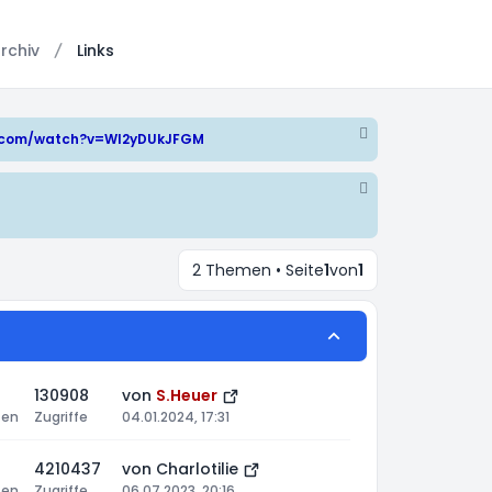
rchiv
Links
e.com/watch?v=WI2yDUkJFGM
2 Themen • Seite
1
von
1
130908
von
S.Heuer
ten
Zugriffe
04.01.2024, 17:31
4210437
von
Charlotilie
ten
Zugriffe
06.07.2023, 20:16