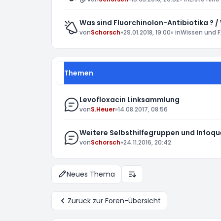
Was sind Fluorchinolon-Antibiotika ? /
von
Schorsch
»
29.01.2018, 19:00
» in
Wissen und F
Themen
Levofloxacin Linksammlung
von
S.Heuer
»
14.08.2017, 08:56
Weitere Selbsthilfegruppen und Infoqu
von
Schorsch
»
24.11.2016, 20:42
Neues Thema
Anzeige- und Sortierungs-E
Zurück zur Foren-Übersicht