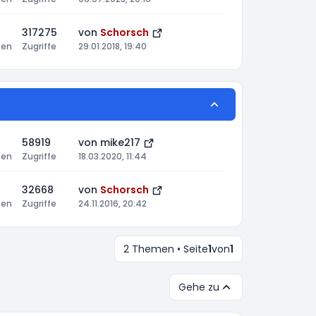
317275
von
Schorsch
ten
Zugriffe
29.01.2018, 19:40
58919
von
mike217
ten
Zugriffe
18.03.2020, 11:44
32668
von
Schorsch
ten
Zugriffe
24.11.2016, 20:42
2 Themen • Seite
1
von
1
Gehe zu