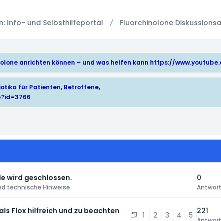
 Info- und Selbsthilfeportal
Fluorchinolone Diskussionsa
hinolone anrichten können – und was helfen kann
https://www.youtub
otika für Patienten, Betroffene,
p?id=3766
e wird geschlossen.
0
nd technische Hinweise
Antwor
 als Flox hilfreich und zu beachten
221
1
2
3
4
5
Antwor