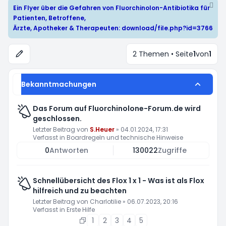
Ein Flyer über die Gefahren von Fluorchinolon-Antibiotika für
Patienten, Betroffene,
Ärzte, Apotheker & Therapeuten:
download/file.php?id=3766
2 Themen • Seite
1
von
1
Bekanntmachungen
Das Forum auf Fluorchinolone-Forum.de wird
geschlossen.
Letzter Beitrag von
S.Heuer
»
04.01.2024, 17:31
Verfasst in
Boardregeln und technische Hinweise
0
Antworten
130022
Zugriffe
Schnellübersicht des Flox 1 x 1 - Was ist als Flox
hilfreich und zu beachten
Letzter Beitrag von
Charlotilie
»
06.07.2023, 20:16
Verfasst in
Erste Hilfe
1
2
3
4
5