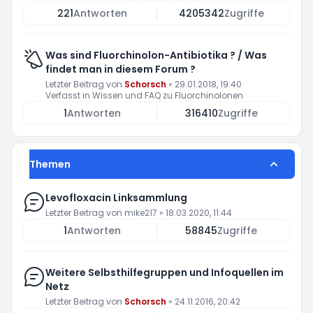
221
Antworten
4205342
Zugriffe
Was sind Fluorchinolon-Antibiotika ? / Was
findet man in diesem Forum ?
Letzter Beitrag von
Schorsch
»
29.01.2018, 19:40
Verfasst in
Wissen und FAQ zu Fluorchinolonen
1
Antworten
316410
Zugriffe
Themen
Levofloxacin Linksammlung
Letzter Beitrag von
mike217
»
18.03.2020, 11:44
1
Antworten
58845
Zugriffe
Weitere Selbsthilfegruppen und Infoquellen im
Netz
Letzter Beitrag von
Schorsch
»
24.11.2016, 20:42