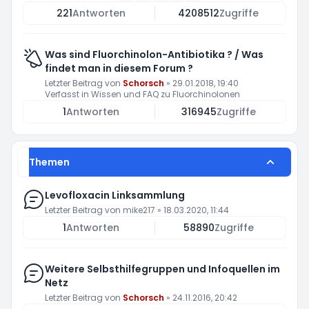
221
Antworten
4208512
Zugriffe
Was sind Fluorchinolon-Antibiotika ? / Was
findet man in diesem Forum ?
Letzter Beitrag von
Schorsch
»
29.01.2018, 19:40
Verfasst in
Wissen und FAQ zu Fluorchinolonen
1
Antworten
316945
Zugriffe
Themen
Levofloxacin Linksammlung
Letzter Beitrag von
mike217
»
18.03.2020, 11:44
1
Antworten
58890
Zugriffe
Weitere Selbsthilfegruppen und Infoquellen im
Netz
Letzter Beitrag von
Schorsch
»
24.11.2016, 20:42