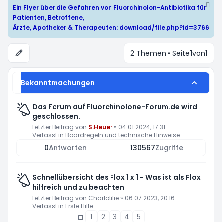
Ein Flyer über die Gefahren von Fluorchinolon-Antibiotika für
Patienten, Betroffene,
Ärzte, Apotheker & Therapeuten:
download/file.php?id=3766
2 Themen • Seite
1
von
1
Bekanntmachungen
Das Forum auf Fluorchinolone-Forum.de wird
geschlossen.
Letzter Beitrag von
S.Heuer
»
04.01.2024, 17:31
Verfasst in
Boardregeln und technische Hinweise
0
Antworten
130567
Zugriffe
Schnellübersicht des Flox 1 x 1 - Was ist als Flox
hilfreich und zu beachten
Letzter Beitrag von
Charlotilie
»
06.07.2023, 20:16
Verfasst in
Erste Hilfe
1
2
3
4
5