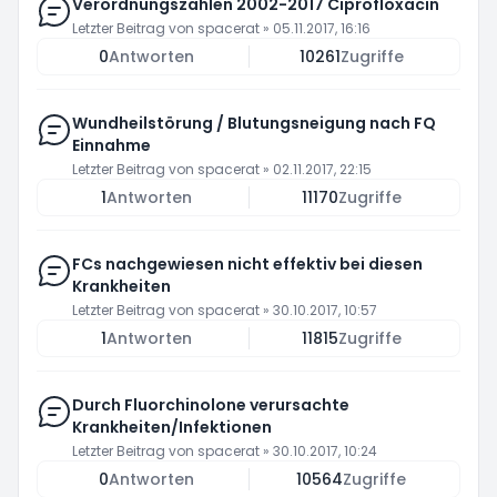
Verordnungszahlen 2002-2017 Ciprofloxacin
Letzter Beitrag von
spacerat
»
05.11.2017, 16:16
0
Antworten
10261
Zugriffe
Wundheilstörung / Blutungsneigung nach FQ
Einnahme
Letzter Beitrag von
spacerat
»
02.11.2017, 22:15
1
Antworten
11170
Zugriffe
FCs nachgewiesen nicht effektiv bei diesen
Krankheiten
Letzter Beitrag von
spacerat
»
30.10.2017, 10:57
1
Antworten
11815
Zugriffe
Durch Fluorchinolone verursachte
Krankheiten/Infektionen
Letzter Beitrag von
spacerat
»
30.10.2017, 10:24
0
Antworten
10564
Zugriffe