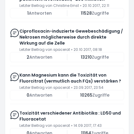
Letzter Beitrag von
Christine Ernst
»
20.10.2017, 22:11
1
Antworten
11528
Zugriffe
Ciprofloxacin-induzierte Gewebeschädigung /
Nekrosen möglicherweise durch direkte
Wirkung auf die Zelle
Letzter Beitrag von
spacerat
»
20.10.2017, 08:18
2
Antworten
13210
Zugriffe
Kann Magnesium kann die Toxizität von
Fluorcitrat (vermutlich auch FQs) verstärken ?
Letzter Beitrag von
spacerat
»
23.09.2017, 23:54
0
Antworten
10265
Zugriffe
Toxizität verschiedener Antibiotika : LD50 und
Fluoracetat
Letzter Beitrag von
spacerat
»
14.09.2017, 17:43
0
Antworten
11164
Zugriffe