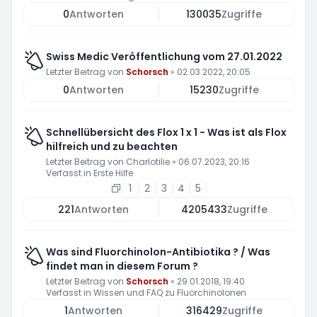
0
Antworten
130035
Zugriffe
Swiss Medic Veröffentlichung vom 27.01.2022
Letzter Beitrag von
Schorsch
»
02.03.2022, 20:05
0
Antworten
15230
Zugriffe
Schnellübersicht des Flox 1 x 1 - Was ist als Flox
hilfreich und zu beachten
Letzter Beitrag von
Charlotilie
»
06.07.2023, 20:16
Verfasst in
Erste Hilfe
1
2
3
4
5
221
Antworten
4205433
Zugriffe
Was sind Fluorchinolon-Antibiotika ? / Was
findet man in diesem Forum ?
Letzter Beitrag von
Schorsch
»
29.01.2018, 19:40
Verfasst in
Wissen und FAQ zu Fluorchinolonen
1
Antworten
316429
Zugriffe