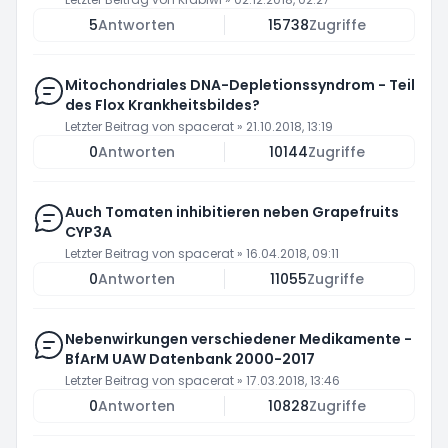
5
Antworten
15738
Zugriffe
Mitochondriales DNA-Depletionssyndrom - Teil
des Flox Krankheitsbildes?
Letzter Beitrag von
spacerat
»
21.10.2018, 13:19
0
Antworten
10144
Zugriffe
Auch Tomaten inhibitieren neben Grapefruits
CYP3A
Letzter Beitrag von
spacerat
»
16.04.2018, 09:11
0
Antworten
11055
Zugriffe
Nebenwirkungen verschiedener Medikamente -
BfArM UAW Datenbank 2000-2017
Letzter Beitrag von
spacerat
»
17.03.2018, 13:46
0
Antworten
10828
Zugriffe