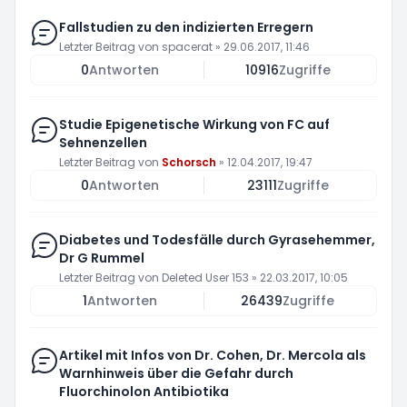
Fallstudien zu den indizierten Erregern
Letzter Beitrag von
spacerat
»
29.06.2017, 11:46
0
Antworten
10916
Zugriffe
Studie Epigenetische Wirkung von FC auf
Sehnenzellen
Letzter Beitrag von
Schorsch
»
12.04.2017, 19:47
0
Antworten
23111
Zugriffe
Diabetes und Todesfälle durch Gyrasehemmer,
Dr G Rummel
Letzter Beitrag von
Deleted User 153
»
22.03.2017, 10:05
1
Antworten
26439
Zugriffe
Artikel mit Infos von Dr. Cohen, Dr. Mercola als
Warnhinweis über die Gefahr durch
Fluorchinolon Antibiotika