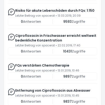
Risiko für akute Leberschäden durch FQs: 1:150
Letzter Beitrag von
spacerat
»
13.03.2019, 20:09
0
Antworten
9593
Zugriffe
Ciprofloxacin in Frischwasser erreicht weltweit
bedenkliche Konzentration
Letzter Beitrag von
spacerat
»
22.02.2019, 17:40
0
Antworten
10431
Zugriffe
FQs verstärken Chemotherapie
Letzter Beitrag von
spacerat
»
13.01.2019, 10:46
0
Antworten
9897
Zugriffe
Entfernung von Ciprofloxacin aus Abwasser
Letzter Beitrag von
spacerat
»
13.01.2019, 10:45
0
Antworten
9837
Zugriffe