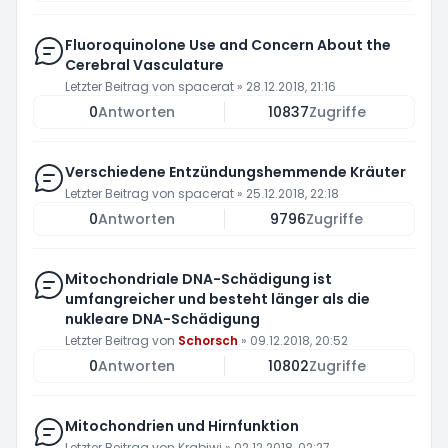
Fluoroquinolone Use and Concern About the
Cerebral Vasculature
Letzter Beitrag von
spacerat
»
28.12.2018, 21:16
0
Antworten
10837
Zugriffe
Verschiedene Entzündungshemmende Kräuter
Letzter Beitrag von
spacerat
»
25.12.2018, 22:18
0
Antworten
9796
Zugriffe
Mitochondriale DNA-Schädigung ist
umfangreicher und besteht länger als die
nukleare DNA-Schädigung
Letzter Beitrag von
Schorsch
»
09.12.2018, 20:52
0
Antworten
10802
Zugriffe
Mitochondrien und Hirnfunktion
Letzter Beitrag von
Krabiwi
»
02.12.2018, 02:27