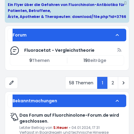
Ein Flyer über die Gefahren von Fluorchinolon-Antibiotika für
Patienten, Betroffene,
Ärzte, Apotheker & Therapeuten:
download/file.php?id=3766
Forum
Fluoracetat - Vergleichstheorie
9
Themen
19
Beiträge
Näc
58 Themen
1
2
Bekanntmachungen
Das Forum auf Fluorchinolone-Forum.de wird
geschlossen.
Letzter Beitrag von
S.Heuer
»
04.01.2024, 17:31
Verfasst in
Boardregeln und technische Hinweise