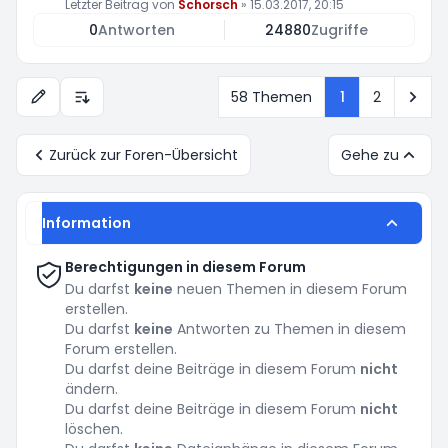
Letzter Beitrag von
Schorsch
»
15.03.2017, 20:15
0
Antworten
24880
Zugriffe
Näc
58 Themen
1
2
Anzeige- und Sortierungs-Einstellungen
Zurück zur Foren-Übersicht
Gehe zu
Information
Berechtigungen in diesem Forum
Du darfst
keine
neuen Themen in diesem Forum
erstellen.
Du darfst
keine
Antworten zu Themen in diesem
Forum erstellen.
Du darfst deine Beiträge in diesem Forum
nicht
ändern.
Du darfst deine Beiträge in diesem Forum
nicht
löschen.