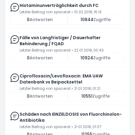
Histaminunverträglichkeit durch FC
Letzter Beitrag von
spacerat
»
10.02.2018, 16:13
0
Antworten
10844
Zugriffe
Fälle von Langfristiger / Dauerhafter
Behinderung / FQAD
Letzter Beitrag von
spacerat
»
22.01.2018, 00:43
0
Antworten
10924
Zugriffe
Ciprofloxacin/Levofloxacin: EMA UAW
Datenbank vs Beipackzettel
Letzter Beitrag von
spacerat
»
21.01.2018, 01:21
0
Antworten
10551
Zugriffe
Schäden nach EINZELDOSIS von Fluorchinolon-
Antibiotika
Letzter Beitrag von
spacerat
»
21.01.2018, 01:07
0
Antworten
11255
Zugriffe