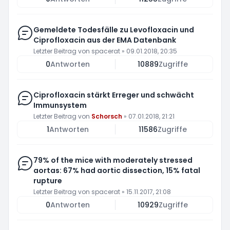
Gemeldete Todesfälle zu Levofloxacin und
Ciprofloxacin aus der EMA Datenbank
Letzter Beitrag von
spacerat
»
09.01.2018, 20:35
0
Antworten
10889
Zugriffe
Ciprofloxacin stärkt Erreger und schwächt
Immunsystem
Letzter Beitrag von
Schorsch
»
07.01.2018, 21:21
1
Antworten
11586
Zugriffe
79% of the mice with moderately stressed
aortas: 67% had aortic dissection, 15% fatal
rupture
Letzter Beitrag von
spacerat
»
15.11.2017, 21:08
0
Antworten
10929
Zugriffe