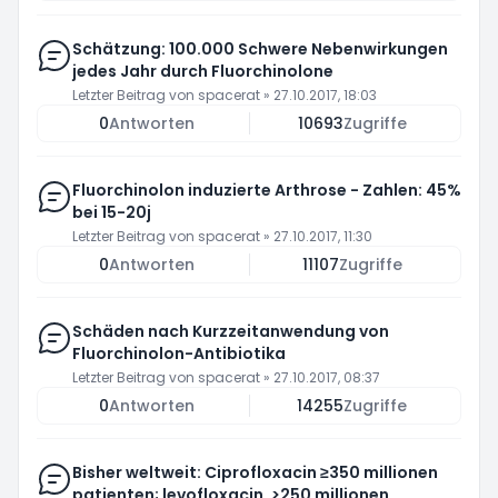
Schätzung: 100.000 Schwere Nebenwirkungen
jedes Jahr durch Fluorchinolone
Letzter Beitrag von
spacerat
»
27.10.2017, 18:03
0
Antworten
10693
Zugriffe
Fluorchinolon induzierte Arthrose - Zahlen: 45%
bei 15-20j
Letzter Beitrag von
spacerat
»
27.10.2017, 11:30
0
Antworten
11107
Zugriffe
Schäden nach Kurzzeitanwendung von
Fluorchinolon-Antibiotika
Letzter Beitrag von
spacerat
»
27.10.2017, 08:37
0
Antworten
14255
Zugriffe
Bisher weltweit: Ciprofloxacin ≥350 millionen
patienten; levofloxacin, >250 millionen