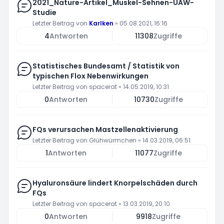
2021_Nature-Artikel_Muskel-Sehnen-UAW-
Studie
Letzter Beitrag von
Karlken
»
05.08.2021, 16:16
4
Antworten
11308
Zugriffe
Statistisches Bundesamt / Statistik von
typischen Flox Nebenwirkungen
Letzter Beitrag von
spacerat
»
14.05.2019, 10:31
0
Antworten
10730
Zugriffe
FQs verursachen Mastzellenaktivierung
Letzter Beitrag von
Glühwürmchen
»
14.03.2019, 06:51
1
Antworten
11077
Zugriffe
Hyaluronsäure lindert Knorpelschäden durch
FQs
Letzter Beitrag von
spacerat
»
13.03.2019, 20:10
0
Antworten
9918
Zugriffe