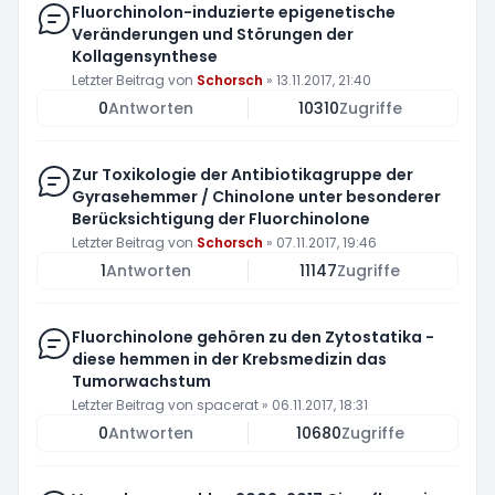
Fluorchinolon-induzierte epigenetische
Veränderungen und Störungen der
Kollagensynthese
Letzter Beitrag von
Schorsch
»
13.11.2017, 21:40
0
Antworten
10310
Zugriffe
Zur Toxikologie der Antibiotikagruppe der
Gyrasehemmer / Chinolone unter besonderer
Berücksichtigung der Fluorchinolone
Letzter Beitrag von
Schorsch
»
07.11.2017, 19:46
1
Antworten
11147
Zugriffe
Fluorchinolone gehören zu den Zytostatika -
diese hemmen in der Krebsmedizin das
Tumorwachstum
Letzter Beitrag von
spacerat
»
06.11.2017, 18:31
0
Antworten
10680
Zugriffe