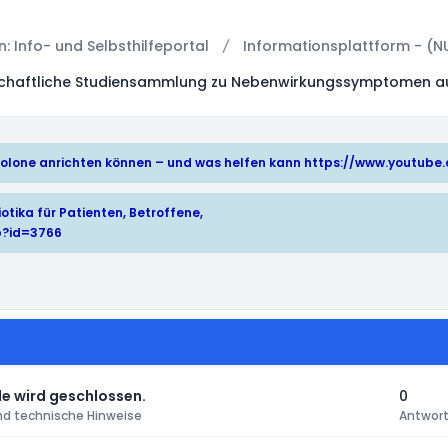
 Info- und Selbsthilfeportal
Informationsplattform - (N
schaftliche Studiensammlung zu Nebenwirkungssymptomen au
hinolone anrichten können – und was helfen kann
https://www.youtub
otika für Patienten, Betroffene,
p?id=3766
e wird geschlossen.
0
nd technische Hinweise
Antwor