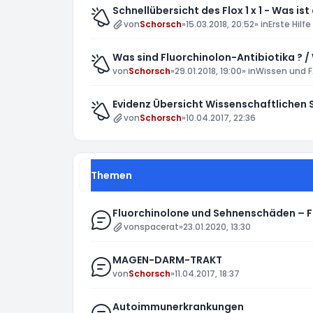
Schnellübersicht des Flox 1 x 1 - Was ist
von
Schorsch
»
15.03.2018, 20:52
» in
Erste Hilfe
Was sind Fluorchinolon-Antibiotika ? /
von
Schorsch
»
29.01.2018, 19:00
» in
Wissen und F
Evidenz Übersicht Wissenschaftlichen
von
Schorsch
»
10.04.2017, 22:36
Themen
Fluorchinolone und Sehnenschäden – 
von
spacerat
»
23.01.2020, 13:30
MAGEN-DARM-TRAKT
von
Schorsch
»
11.04.2017, 18:37
Autoimmunerkrankungen