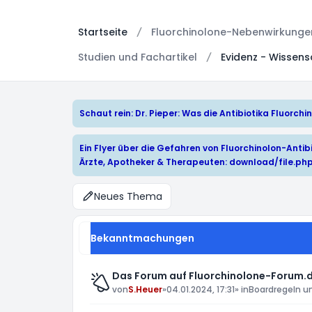
Startseite
Fluorchinolone-Nebenwirkungen:
Studien und Fachartikel
Evidenz - Wissen
Schaut rein: Dr. Pieper: Was die Antibiotika Fluorc
Ein Flyer über die Gefahren von Fluorchinolon-Antibi
Ärzte, Apotheker & Therapeuten:
download/file.ph
Neues Thema
Bekanntmachungen
Das Forum auf Fluorchinolone-Forum.d
von
S.Heuer
»
04.01.2024, 17:31
» in
Boardregeln u