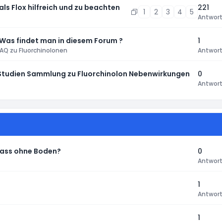
 als Flox hilfreich und zu beachten
221
1
2
3
4
5
Antwor
 Was findet man in diesem Forum ?
1
AQ zu Fluorchinolonen
Antwor
 Studien Sammlung zu Fluorchinolon Nebenwirkungen
0
Antwor
Fass ohne Boden?
0
Antwor
1
Antwor
1