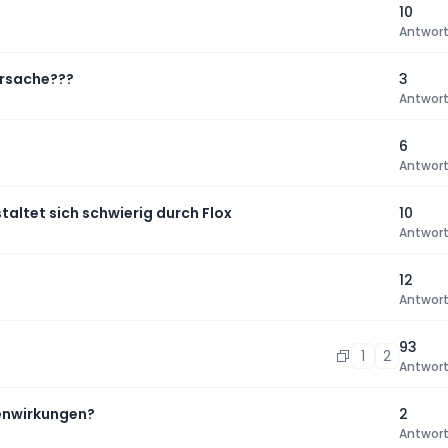
10
Antwor
Ursache???
3
Antwor
6
Antwor
ltet sich schwierig durch Flox
10
Antwor
12
Antwor
93
1
2
Antwor
enwirkungen?
2
Antwor