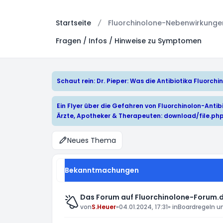
Startseite
Fluorchinolone-Nebenwirkungen:
Fragen / Infos / Hinweise zu Symptomen
Schaut rein: Dr. Pieper: Was die Antibiotika Fluorc
Ein Flyer über die Gefahren von Fluorchinolon-Antibi
Ärzte, Apotheker & Therapeuten:
download/file.ph
Neues Thema
Bekanntmachungen
Das Forum auf Fluorchinolone-Forum.d
von
S.Heuer
»
04.01.2024, 17:31
» in
Boardregeln u