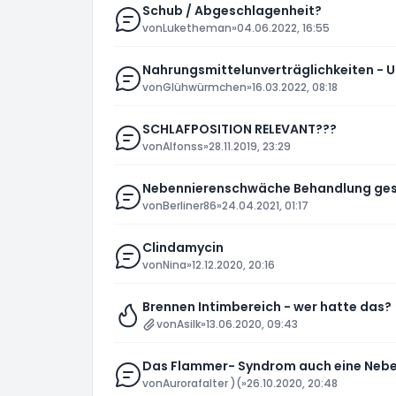
Schub / Abgeschlagenheit?
von
Luketheman
»
04.06.2022, 16:55
Nahrungsmittelunverträglichkeiten - 
von
Glühwürmchen
»
16.03.2022, 08:18
SCHLAFPOSITION RELEVANT???
von
Alfonss
»
28.11.2019, 23:29
Nebennierenschwäche Behandlung gesta
von
Berliner86
»
24.04.2021, 01:17
Clindamycin
von
Nina
»
12.12.2020, 20:16
Brennen Intimbereich - wer hatte das?
von
Asilk
»
13.06.2020, 09:43
Das Flammer- Syndrom auch eine Neb
von
Aurorafalter )(
»
26.10.2020, 20:48