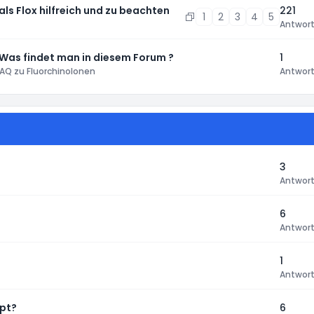
 als Flox hilfreich und zu beachten
221
1
2
3
4
5
Antwor
 Was findet man in diesem Forum ?
1
AQ zu Fluorchinolonen
Antwor
3
Antwor
6
Antwor
1
Antwor
pt?
6