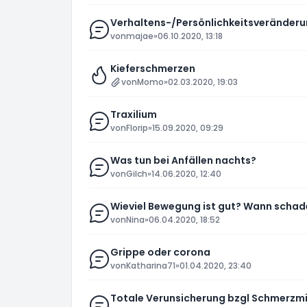
Verhaltens-/Persönlichkeitsveränderu
von
majae
»
06.10.2020, 13:18
Kieferschmerzen
von
Momo
»
02.03.2020, 19:03
Traxilium
von
Florip
»
15.09.2020, 09:29
Was tun bei Anfällen nachts?
von
Gilch
»
14.06.2020, 12:40
Wieviel Bewegung ist gut? Wann schade
von
Nina
»
06.04.2020, 18:52
Grippe oder corona
von
Katharina71
»
01.04.2020, 23:40
Totale Verunsicherung bzgl Schmerzmi