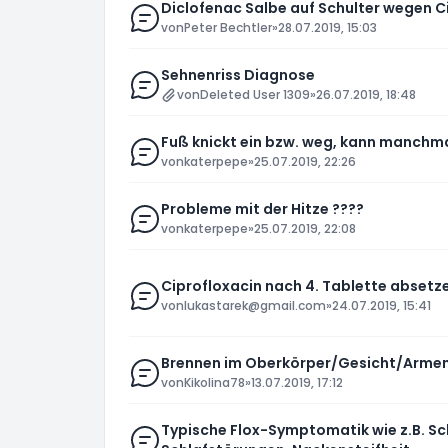
Diclofenac Salbe auf Schulter wegen C
von
Peter Bechtler
»
28.07.2019, 15:03
Sehnenriss Diagnose
von
Deleted User 1309
»
26.07.2019, 18:48
Fuß knickt ein bzw. weg, kann manchm
von
katerpepe
»
25.07.2019, 22:26
Probleme mit der Hitze ????
von
katerpepe
»
25.07.2019, 22:08
Ciprofloxacin nach 4. Tablette absetz
von
lukastarek@gmail.com
»
24.07.2019, 15:41
Brennen im Oberkörper/Gesicht/Arme
von
Kikolina78
»
13.07.2019, 17:12
Typische Flox-Symptomatik wie z.B. Sc