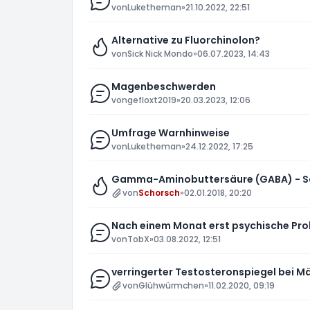
von
Luketheman
»
21.10.2022, 22:51
Alternative zu Fluorchinolon?
von
Sick Nick Mondo
»
06.07.2023, 14:43
Magenbeschwerden
von
gefloxt2019
»
20.03.2023, 12:06
Umfrage Warnhinweise
von
Luketheman
»
24.12.2022, 17:25
Gamma-Aminobuttersäure (GABA) - Sc
von
Schorsch
»
02.01.2018, 20:20
Nach einem Monat erst psychische Pr
von
TobX
»
03.08.2022, 12:51
verringerter Testosteronspiegel bei M
von
Glühwürmchen
»
11.02.2020, 09:19