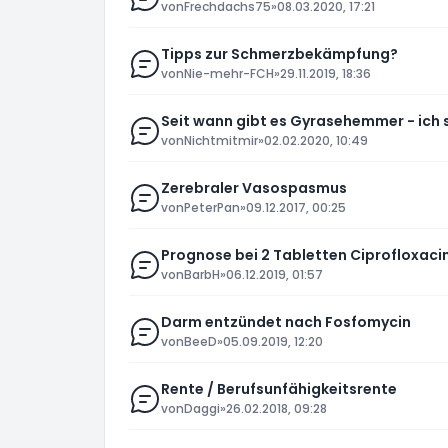
von
Frechdachs75
»
08.03.2020, 17:21
Tipps zur Schmerzbekämpfung?
von
Nie-mehr-FCH
»
29.11.2019, 18:36
Seit wann gibt es Gyrasehemmer - ich
von
Nichtmitmir
»
02.02.2020, 10:49
Zerebraler Vasospasmus
von
PeterPan
»
09.12.2017, 00:25
Prognose bei 2 Tabletten Ciprofloxaci
von
BarbH
»
06.12.2019, 01:57
Darm entzündet nach Fosfomycin
von
BeeD
»
05.09.2019, 12:20
Rente / Berufsunfähigkeitsrente
von
Daggi
»
26.02.2018, 09:28