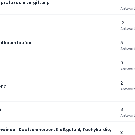
iprofoxacin vergiftung
1
Antwor
12
Antwor
al kaum laufen
5
Antwor
0
Antwor
2
en?
Antwor
n
8
Antwor
hwindel, Kopfschmerzen, Kloßgefühl, Tachykardie,
3