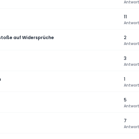
Antwor
11
Antwor
 stoße auf Widersprüche
2
Antwor
3
Antwor
n
1
Antwor
5
Antwor
7
Antwor