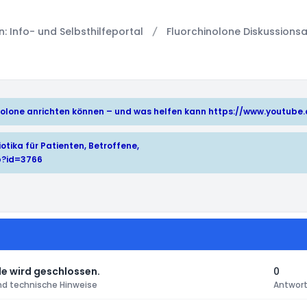
 Info- und Selbsthilfeportal
Fluorchinolone Diskussionsa
hinolone anrichten können – und was helfen kann
https://www.youtub
otika für Patienten, Betroffene,
p?id=3766
e wird geschlossen.
0
nd technische Hinweise
Antwor