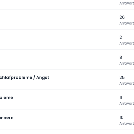
Antwor
26
Antwor
2
Antwor
8
Antwor
hlafprobleme / Angst
25
Antwor
obleme
11
Antwor
ännern
10
Antwor