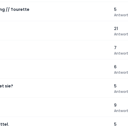
ng // Tourette
5
Antwor
21
Antwor
7
Antwor
6
Antwor
t sie?
5
Antwor
9
Antwor
ttel.
5