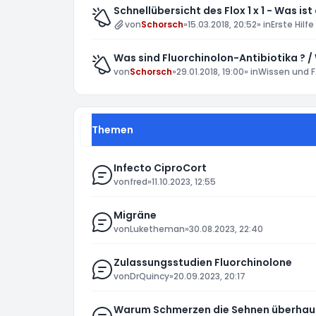
Schnellübersicht des Flox 1 x 1 - Was ist
von
Schorsch
»
15.03.2018, 20:52
» in
Erste Hilfe
Was sind Fluorchinolon-Antibiotika ? /
von
Schorsch
»
29.01.2018, 19:00
» in
Wissen und F
Themen
Infecto CiproCort
von
fred
»
11.10.2023, 12:55
Migräne
von
Luketheman
»
30.08.2023, 22:40
Zulassungsstudien Fluorchinolone
von
DrQuincy
»
20.09.2023, 20:17
Warum Schmerzen die Sehnen überhau