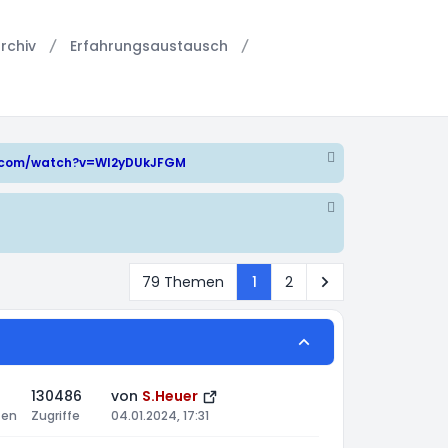
rchiv
Erfahrungsaustausch
e.com/watch?v=WI2yDUkJFGM
Nächste
79 Themen
1
2
130486
von
S.Heuer
ten
Zugriffe
04.01.2024, 17:31