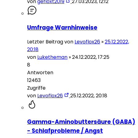
von
gefloxt2019
27.03.2023, 12:12
Umfrage Warnhinweise
Letzter Beitrag von
Levoflox26
»
25.12.2022,
20:18
von
Luketheman
»
24.12.2022, 17:25
8
Antworten
12463
Zugriffe
von
Levoflox26
25.12.2022, 20:18
Gamma-Aminobuttersäure (GABA)
- Schlafprobleme / Angst