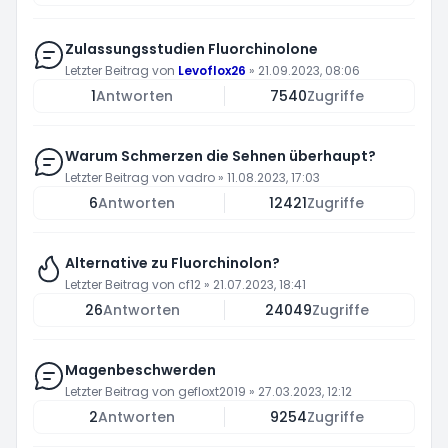
Zulassungsstudien Fluorchinolone
Letzter Beitrag von
Levoflox26
»
21.09.2023, 08:06
1
Antworten
7540
Zugriffe
Warum Schmerzen die Sehnen überhaupt?
Letzter Beitrag von
vadro
»
11.08.2023, 17:03
6
Antworten
12421
Zugriffe
Alternative zu Fluorchinolon?
Letzter Beitrag von
cf12
»
21.07.2023, 18:41
26
Antworten
24049
Zugriffe
Magenbeschwerden
Letzter Beitrag von
gefloxt2019
»
27.03.2023, 12:12
2
Antworten
9254
Zugriffe