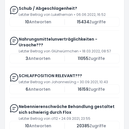
Schub / Abgeschlagenheit?
Letzter Beitrag von
Luketheman
»
06.06.2022, 16:52
10
Antworten
15434
Zugriffe
Nahrungsmittelunverträglichkeiten -
Ursache???
Letzter Beitrag von
Glühwürmchen
»
18.03.2022, 08:57
3
Antworten
11055
Zugriffe
SCHLAFPOSITION RELEVANT???
Letzter Beitrag von
JohannesUng
»
30.09.2021, 10:43
6
Antworten
16159
Zugriffe
Nebennierenschwäche Behandlung gestaltet
sich schwierig durch Flox
Letzter Beitrag von
cf12
»
24.09.2021, 23:55
10
Antworten
20385
Zugriffe