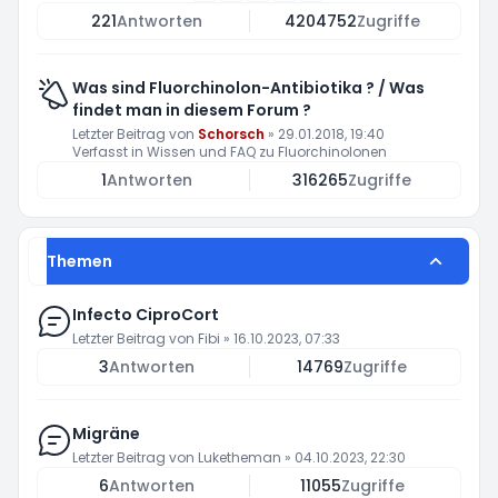
221
Antworten
4204752
Zugriffe
Was sind Fluorchinolon-Antibiotika ? / Was
findet man in diesem Forum ?
Letzter Beitrag von
Schorsch
»
29.01.2018, 19:40
Verfasst in
Wissen und FAQ zu Fluorchinolonen
1
Antworten
316265
Zugriffe
Themen
Infecto CiproCort
Letzter Beitrag von
Fibi
»
16.10.2023, 07:33
3
Antworten
14769
Zugriffe
Migräne
Letzter Beitrag von
Luketheman
»
04.10.2023, 22:30
6
Antworten
11055
Zugriffe