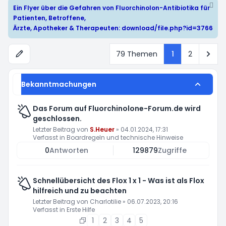
Ein Flyer über die Gefahren von Fluorchinolon-Antibiotika für
Patienten, Betroffene,
Ärzte, Apotheker & Therapeuten:
download/file.php?id=3766
Näc
79 Themen
1
2
Bekanntmachungen
Das Forum auf Fluorchinolone-Forum.de wird
geschlossen.
Letzter Beitrag von
S.Heuer
»
04.01.2024, 17:31
Verfasst in
Boardregeln und technische Hinweise
0
Antworten
129879
Zugriffe
Schnellübersicht des Flox 1 x 1 - Was ist als Flox
hilfreich und zu beachten
Letzter Beitrag von
Charlotilie
»
06.07.2023, 20:16
Verfasst in
Erste Hilfe
1
2
3
4
5