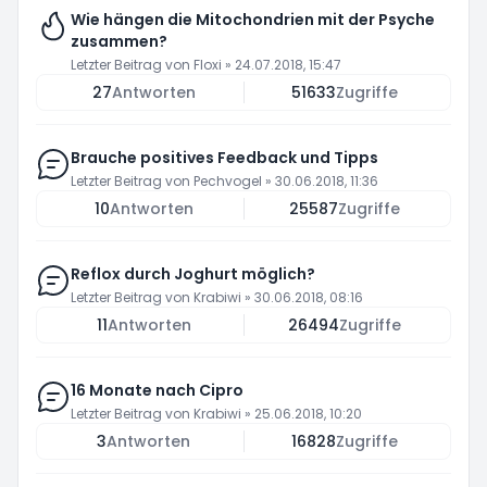
Wie hängen die Mitochondrien mit der Psyche
zusammen?
Letzter Beitrag von
Floxi
»
24.07.2018, 15:47
27
Antworten
51633
Zugriffe
Brauche positives Feedback und Tipps
Letzter Beitrag von
Pechvogel
»
30.06.2018, 11:36
10
Antworten
25587
Zugriffe
Reflox durch Joghurt möglich?
Letzter Beitrag von
Krabiwi
»
30.06.2018, 08:16
11
Antworten
26494
Zugriffe
16 Monate nach Cipro
Letzter Beitrag von
Krabiwi
»
25.06.2018, 10:20
3
Antworten
16828
Zugriffe