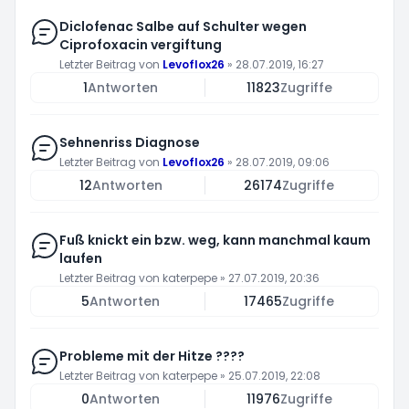
Diclofenac Salbe auf Schulter wegen
Ciprofoxacin vergiftung
Letzter Beitrag von
Levoflox26
»
28.07.2019, 16:27
1
Antworten
11823
Zugriffe
Sehnenriss Diagnose
Letzter Beitrag von
Levoflox26
»
28.07.2019, 09:06
12
Antworten
26174
Zugriffe
Fuß knickt ein bzw. weg, kann manchmal kaum
laufen
Letzter Beitrag von
katerpepe
»
27.07.2019, 20:36
5
Antworten
17465
Zugriffe
Probleme mit der Hitze ????
Letzter Beitrag von
katerpepe
»
25.07.2019, 22:08
0
Antworten
11976
Zugriffe