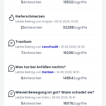
5
Antworten
13532
Zugriffe
Kieferschmerzen
Letzter Beitrag von
majae
»
06.10.2020, 13:09
21
Antworten
32288
Zugriffe
Traxilium
Letzter Beitrag von
Levoflox26
»
15.09.2020, 16:05
7
Antworten
16206
Zugriffe
Was tun bei Anfällen nachts?
Letzter Beitrag von
Karlken
»
14.06.2020, 18:51
6
Antworten
14854
Zugriffe
Wieviel Bewegung ist gut? Wann schadet sie?
Letzter Beitrag von
Kata
»
28.04.2020, 18:41
5
Antworten
16076
Zugriffe