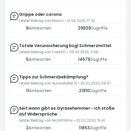
Grippe oder corona
Letzter Beitrag von
Momo
»
13.04.2020, 17:33
9
Antworten
29838
Zugriffe
Totale Verunsicherung bzgl Schmerzmittel.
Letzter Beitrag von
mike217
»
09.03.2020, 11:08
5
Antworten
14679
Zugriffe
Tipps zur Schmerzbekämpfung?
Letzter Beitrag von
Aurorafalter )(
»
20.02.2020, 09:57
11
Antworten
21810
Zugriffe
Seit wann gibt es Gyrasehemmer - ich stoße
auf Widersprüche
Letzter Beitrag von
Nichtmitmir
»
02.02.2020, 15:41
2
Antworten
11853
Zugriffe