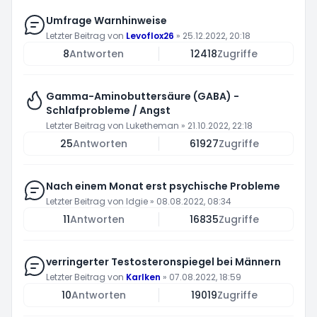
Umfrage Warnhinweise
Letzter Beitrag von
Levoflox26
»
25.12.2022, 20:18
8
Antworten
12418
Zugriffe
Gamma-Aminobuttersäure (GABA) -
Schlafprobleme / Angst
Letzter Beitrag von
Luketheman
»
21.10.2022, 22:18
25
Antworten
61927
Zugriffe
Nach einem Monat erst psychische Probleme
Letzter Beitrag von
Idgie
»
08.08.2022, 08:34
11
Antworten
16835
Zugriffe
verringerter Testosteronspiegel bei Männern
Letzter Beitrag von
Karlken
»
07.08.2022, 18:59
10
Antworten
19019
Zugriffe