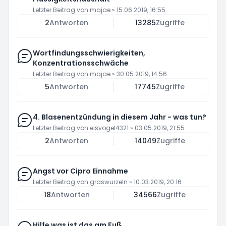
Letzter Beitrag von
majae
»
15.06.2019, 16:55
2
Antworten
13285
Zugriffe
Wortfindungsschwierigkeiten,
Konzentrationsschwäche
Letzter Beitrag von
majae
»
30.05.2019, 14:56
5
Antworten
17745
Zugriffe
4. Blasenentzündung in diesem Jahr - was tun?
Letzter Beitrag von
eisvogel4321
»
03.05.2019, 21:55
2
Antworten
14049
Zugriffe
Angst vor Cipro Einnahme
Letzter Beitrag von
graswurzeln
»
10.03.2019, 20:16
18
Antworten
34566
Zugriffe
Hilfe was ist das am Fuß