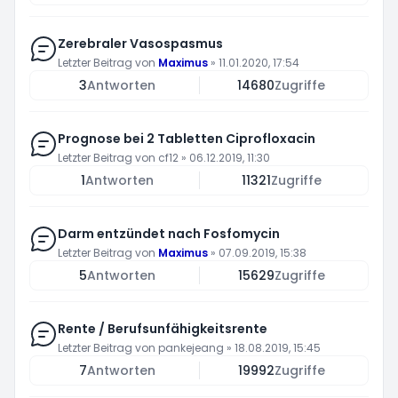
Zerebraler Vasospasmus
Letzter Beitrag von
Maximus
»
11.01.2020, 17:54
3
Antworten
14680
Zugriffe
Prognose bei 2 Tabletten Ciprofloxacin
Letzter Beitrag von
cf12
»
06.12.2019, 11:30
1
Antworten
11321
Zugriffe
Darm entzündet nach Fosfomycin
Letzter Beitrag von
Maximus
»
07.09.2019, 15:38
5
Antworten
15629
Zugriffe
Rente / Berufsunfähigkeitsrente
Letzter Beitrag von
pankejeang
»
18.08.2019, 15:45
7
Antworten
19992
Zugriffe