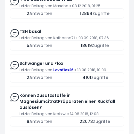
Letzter Beitrag von
Mascha
»
08.12.2018, 01:25
2
Antworten
12864
Zugriffe
TSH basal
Letzter Beitrag von
Katharina71
»
03.09.2018, 07:36
5
Antworten
18619
Zugriffe
Schwanger und Flox
Letzter Beitrag von
Levoflox26
»
18.08.2018, 10:09
2
Antworten
14101
Zugriffe
Können Zusatzstoffe in
MagnesiumcitratPräparaten einen Rückfall
auslösen?
Letzter Beitrag von
Krabiwi
»
14.08.2018, 12:08
8
Antworten
22073
Zugriffe