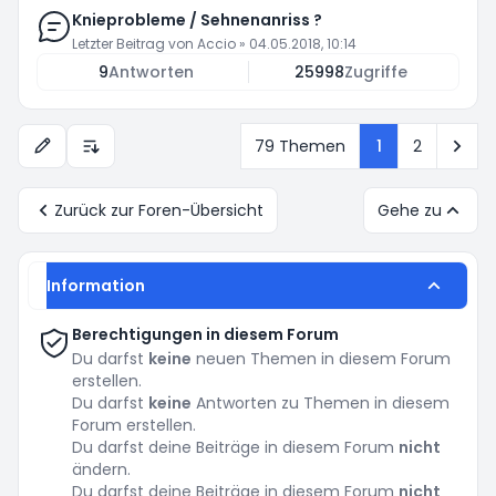
Knieprobleme / Sehnenanriss ?
Letzter Beitrag von
Accio
»
04.05.2018, 10:14
9
Antworten
25998
Zugriffe
Näc
79 Themen
1
2
Anzeige- und Sortierungs-Einstellungen
Zurück zur Foren-Übersicht
Gehe zu
Information
Berechtigungen in diesem Forum
Du darfst
keine
neuen Themen in diesem Forum
erstellen.
Du darfst
keine
Antworten zu Themen in diesem
Forum erstellen.
Du darfst deine Beiträge in diesem Forum
nicht
ändern.
Du darfst deine Beiträge in diesem Forum
nicht