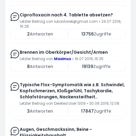
Ciprofloxacin nach 4. Tablette absetzen?
Letzter Beitrag von
lukastarek@gmail.com
»
24.07.2019,
16:28
2
Antworten
13756
Zugriffe
Brennen im Oberkörper/Gesicht/Armen
Letzter Beitrag von
Maximus
»
16.07.2019, 16:35
8
Antworten
19139
Zugriffe
Typische Flox-Symptomatik wie z.B. Schwindel,
Kopfschmerzen, Kloßgefühl, Tachykardie,
Schlafstörungen, Nackensteifheit..
Letzter Beitrag von
Deleted User 1309
»
30.06.2019, 12:08
3
Antworten
17847
Zugriffe
Augen, Geschmackssinn, Beine -
Flüssigkeitshaushalt