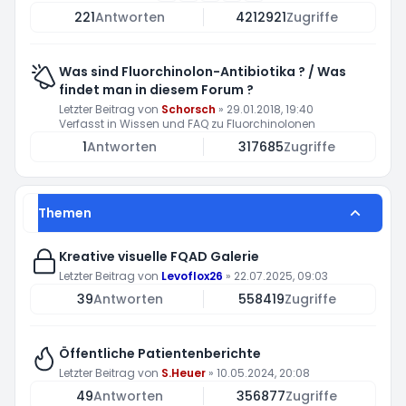
221
Antworten
4212921
Zugriffe
Was sind Fluorchinolon-Antibiotika ? / Was
findet man in diesem Forum ?
Letzter Beitrag von
Schorsch
»
29.01.2018, 19:40
Verfasst in
Wissen und FAQ zu Fluorchinolonen
1
Antworten
317685
Zugriffe
Themen
Kreative visuelle FQAD Galerie
Letzter Beitrag von
Levoflox26
»
22.07.2025, 09:03
39
Antworten
558419
Zugriffe
Öffentliche Patientenberichte
Letzter Beitrag von
S.Heuer
»
10.05.2024, 20:08
49
Antworten
356877
Zugriffe