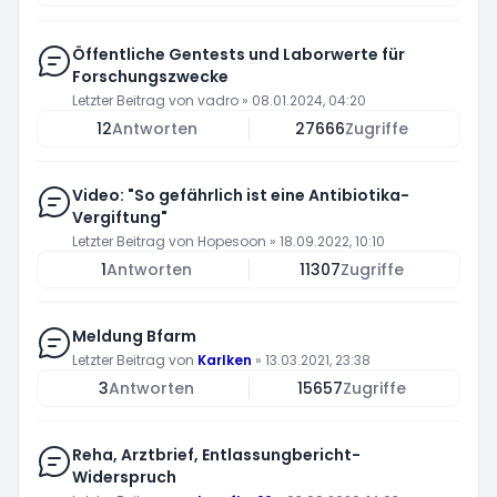
Öffentliche Gentests und Laborwerte für
Forschungszwecke
Letzter Beitrag von
vadro
»
08.01.2024, 04:20
12
Antworten
27666
Zugriffe
Video: "So gefährlich ist eine Antibiotika-
Vergiftung"
Letzter Beitrag von
Hopesoon
»
18.09.2022, 10:10
1
Antworten
11307
Zugriffe
Meldung Bfarm
Letzter Beitrag von
Karlken
»
13.03.2021, 23:38
3
Antworten
15657
Zugriffe
Reha, Arztbrief, Entlassungbericht-
Widerspruch