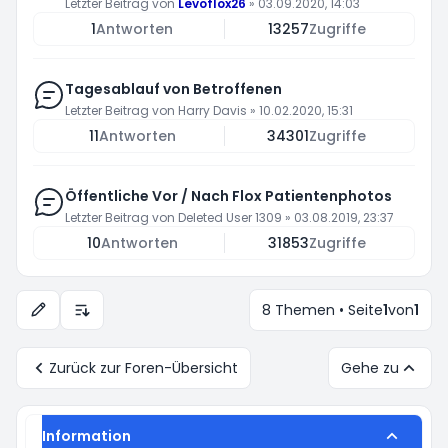
Letzter Beitrag von
Levoflox26
»
03.09.2020, 14:03
1
Antworten
13257
Zugriffe
Tagesablauf von Betroffenen
Letzter Beitrag von
Harry Davis
»
10.02.2020, 15:31
11
Antworten
34301
Zugriffe
Öffentliche Vor / Nach Flox Patientenphotos
Letzter Beitrag von
Deleted User 1309
»
03.08.2019, 23:37
10
Antworten
31853
Zugriffe
8 Themen • Seite
1
von
1
Anzeige- und Sortierungs-Einstellungen
Zurück zur Foren-Übersicht
Gehe zu
Information