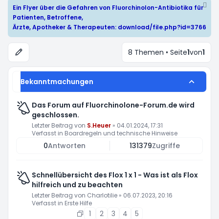
Ein Flyer über die Gefahren von Fluorchinolon-Antibiotika für
Patienten, Betroffene,
Ärzte, Apotheker & Therapeuten:
download/file.php?id=3766
8 Themen • Seite
1
von
1
Bekanntmachungen
Das Forum auf Fluorchinolone-Forum.de wird
geschlossen.
Letzter Beitrag von
S.Heuer
»
04.01.2024, 17:31
Verfasst in
Boardregeln und technische Hinweise
0
Antworten
131379
Zugriffe
Schnellübersicht des Flox 1 x 1 - Was ist als Flox
hilfreich und zu beachten
Letzter Beitrag von
Charlotilie
»
06.07.2023, 20:16
Verfasst in
Erste Hilfe
1
2
3
4
5