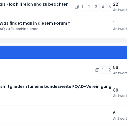
 als Flox hilfreich und zu beachten
221
1
2
3
4
5
Antwor
 Was findet man in diesem Forum ?
1
AQ zu Fluorchinolonen
Antwor
56
1
2
Antwor
smitgliedern für eine bundesweite FQAD-Vereinigung
80
Antwor
6
Antwor