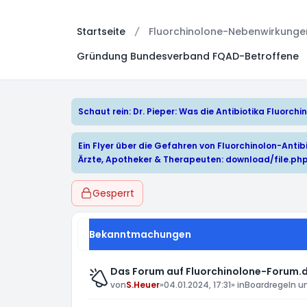
Startseite
Fluorchinolone-Nebenwirkungen:
Gründung Bundesverband FQAD-Betroffene
Schaut rein: Dr. Pieper: Was die Antibiotika Fluorc
Ein Flyer über die Gefahren von Fluorchinolon-Antibi
Ärzte, Apotheker & Therapeuten:
download/file.ph
Gesperrt
Bekanntmachungen
Das Forum auf Fluorchinolone-Forum.d
von
S.Heuer
»
04.01.2024, 17:31
» in
Boardregeln u