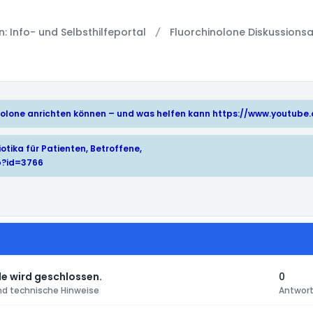
 Info- und Selbsthilfeportal
Fluorchinolone Diskussionsa
hinolone anrichten können – und was helfen kann
https://www.youtub
otika für Patienten, Betroffene,
p?id=3766
e wird geschlossen.
0
nd technische Hinweise
Antwor