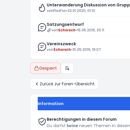
Unterwanderung Diskussion von Grupp
von
FloxFox
»
23.01.2020, 01:10
Satzungsentwurf
von
Schorsch
»
15.05.2019, 20:11
Vereinszweck
von
Schorsch
»
15.05.2019, 19:07
Gesperrt
Anzeige- und Sortierungs-Einste
Zurück zur Foren-Übersicht
Information
Berechtigungen in diesem Forum
Du darfst
keine
neuen Themen in diesem 