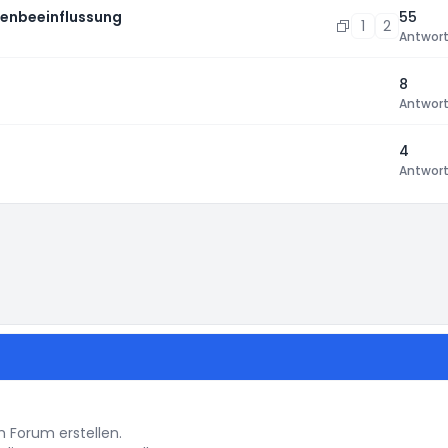
enbeeinflussung
55
1
2
Antwor
8
Antwor
4
Antwor
llungen
Forum erstellen.