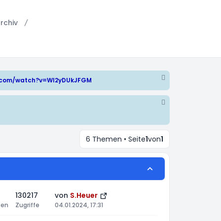
rchiv
e.com/watch?v=WI2yDUkJFGM
6 Themen • Seite
1
von
1
130217
von
S.Heuer
ten
Zugriffe
04.01.2024, 17:31