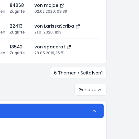
84068
von
majae
ten
Zugriffe
02.02.2020, 09:38
22413
von
LarissaScriba
ten
Zugriffe
21.01.2020, 11:13
18542
von
spacerat
ten
Zugriffe
29.05.2019, 15:51
6 Themen • Seite
1
von
1
Gehe zu