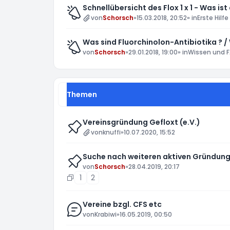
Schnellübersicht des Flox 1 x 1 - Was ist
von
Schorsch
»
15.03.2018, 20:52
» in
Erste Hilfe
Was sind Fluorchinolon-Antibiotika ? /
von
Schorsch
»
29.01.2018, 19:00
» in
Wissen und F
Themen
Vereinsgründung Gefloxt (e.V.)
von
knuffi
»
10.07.2020, 15:52
Suche nach weiteren aktiven Gründung
von
Schorsch
»
28.04.2019, 20:17
1
2
Vereine bzgl. CFS etc
von
Krabiwi
»
16.05.2019, 00:50