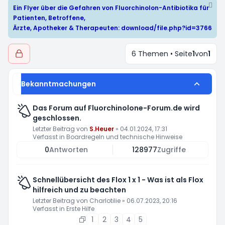
Ein Flyer über die Gefahren von Fluorchinolon-Antibiotika für
Patienten, Betroffene,
Ärzte, Apotheker & Therapeuten:
download/file.php?id=3766
6 Themen • Seite
1
von
1
Bekanntmachungen
Das Forum auf Fluorchinolone-Forum.de wird
geschlossen.
Letzter Beitrag von
S.Heuer
»
04.01.2024, 17:31
Verfasst in
Boardregeln und technische Hinweise
0
Antworten
128977
Zugriffe
Schnellübersicht des Flox 1 x 1 - Was ist als Flox
hilfreich und zu beachten
Letzter Beitrag von
Charlotilie
»
06.07.2023, 20:16
Verfasst in
Erste Hilfe
1
2
3
4
5