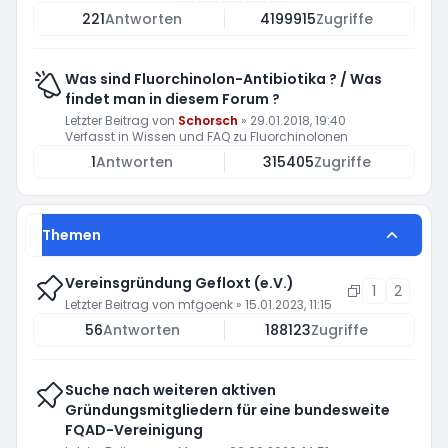
221
Antworten
4199915
Zugriffe
Was sind Fluorchinolon-Antibiotika ? / Was
findet man in diesem Forum ?
Letzter Beitrag von
Schorsch
»
29.01.2018, 19:40
Verfasst in
Wissen und FAQ zu Fluorchinolonen
1
Antworten
315405
Zugriffe
Themen
Vereinsgründung Gefloxt (e.V.)
1
2
Letzter Beitrag von
mfgoenk
»
15.01.2023, 11:15
56
Antworten
188123
Zugriffe
Suche nach weiteren aktiven
Gründungsmitgliedern für eine bundesweite
FQAD-Vereinigung