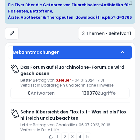
Ein Flyer über die Gefahren von Fluorchinolon-Antibiotika für
Patienten, Betroffene,
Ärzte, Apotheker & Therapeuten:
download/file.php?id=3766
3 Themen • Seite
1
von
1
Bekanntmachungen
Das Forum auf Fluorchinolone-Forum.de wird
geschlossen.
Letzter Beitrag von
S.Heuer
»
04.01.2024, 17:31
Verfasst in
Boardregeln und technische Hinweise
0
Antworten
130078
Zugriffe
Schnellübersicht des Flox 1 x 1 - Was ist als Flox
hilfreich und zu beachten
Letzter Beitrag von
Charlotilie
»
06.07.2023, 20:16
Verfasst in
Erste Hilfe
1
2
3
4
5