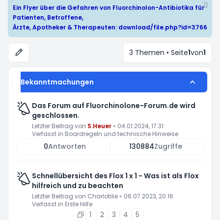
Ein Flyer über die Gefahren von Fluorchinolon-Antibiotika für
Patienten, Betroffene,
Ärzte, Apotheker & Therapeuten:
download/file.php?id=3766
3 Themen • Seite
1
von
1
Bekanntmachungen
Das Forum auf Fluorchinolone-Forum.de wird
geschlossen.
Letzter Beitrag von
S.Heuer
»
04.01.2024, 17:31
Verfasst in
Boardregeln und technische Hinweise
0
Antworten
130884
Zugriffe
Schnellübersicht des Flox 1 x 1 - Was ist als Flox
hilfreich und zu beachten
Letzter Beitrag von
Charlotilie
»
06.07.2023, 20:16
Verfasst in
Erste Hilfe
1
2
3
4
5