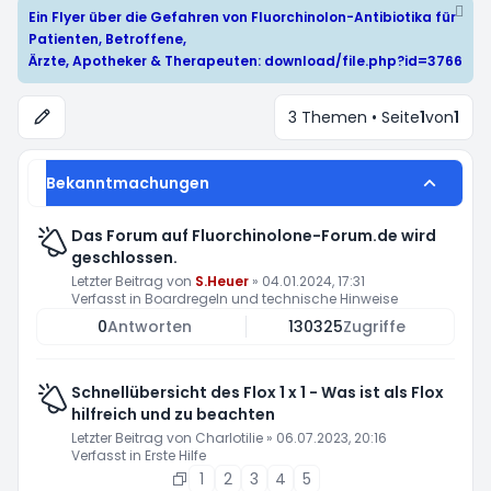
Ein Flyer über die Gefahren von Fluorchinolon-Antibiotika für
Patienten, Betroffene,
Ärzte, Apotheker & Therapeuten:
download/file.php?id=3766
3 Themen • Seite
1
von
1
Bekanntmachungen
Das Forum auf Fluorchinolone-Forum.de wird
geschlossen.
Letzter Beitrag von
S.Heuer
»
04.01.2024, 17:31
Verfasst in
Boardregeln und technische Hinweise
0
Antworten
130325
Zugriffe
Schnellübersicht des Flox 1 x 1 - Was ist als Flox
hilfreich und zu beachten
Letzter Beitrag von
Charlotilie
»
06.07.2023, 20:16
Verfasst in
Erste Hilfe
1
2
3
4
5