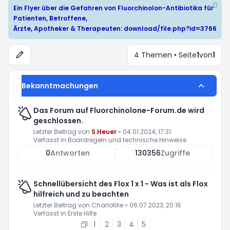
Ein Flyer über die Gefahren von Fluorchinolon-Antibiotika für
Patienten, Betroffene,
Ärzte, Apotheker & Therapeuten:
download/file.php?id=3766
4 Themen • Seite
1
von
1
Bekanntmachungen
Das Forum auf Fluorchinolone-Forum.de wird
geschlossen.
Letzter Beitrag von
S.Heuer
»
04.01.2024, 17:31
Verfasst in
Boardregeln und technische Hinweise
0
Antworten
130356
Zugriffe
Schnellübersicht des Flox 1 x 1 - Was ist als Flox
hilfreich und zu beachten
Letzter Beitrag von
Charlotilie
»
06.07.2023, 20:16
Verfasst in
Erste Hilfe
1
2
3
4
5