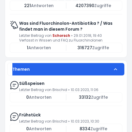
221
Antworten
4207390
Zugriffe
Was sind Fluorchinolon-Antibiotika ? / Was
findet man in diesem Forum ?
Letzter Beitrag von
Schorsch
»
29.01.2018, 19:40
Verfasst in
Wissen und FAQ zu Fluorchinolonen
1
Antworten
316727
Zugriffe
Themen
Süßspeisen
Letzter Beitrag von
Brischid
»
10.03.2023, 11:06
0
Antworten
33132
Zugriffe
Frühstück
Letzter Beitrag von
Brischid
»
10.03.2023, 10:30
0
Antworten
8334
Zugriffe