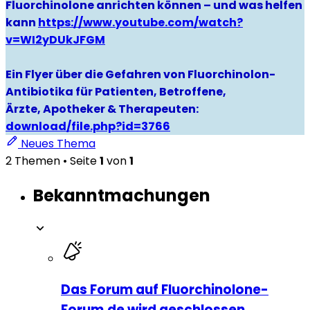
Fluorchinolone anrichten können – und was helfen
kann
https://www.youtube.com/watch?
v=WI2yDUkJFGM
Ein Flyer über die Gefahren von Fluorchinolon-
Antibiotika für Patienten, Betroffene,
Ärzte, Apotheker & Therapeuten:
download/file.php?id=3766
Neues Thema
2 Themen • Seite
1
von
1
Bekanntmachungen
Das Forum auf Fluorchinolone-
Forum.de wird geschlossen.