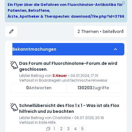
Ein Flyer über die Gefahren von Fluorchinolon-Antibiotika für
Patienten, Betroffene,
Ärzte, Apotheker & Therapeuten:
download/file.php?id=3766
2 Themen • Seite
1
von
1
Bekanntmachungen
Das Forum auf Fluorchinolone-Forum.de wird
geschlossen.
Letzter Beitrag von
S.Heuer
»
04.01.2024, 17:31
Verfasst in
Boardregeln und technische Hinweise
0
Antworten
130203
Zugriffe
Schnellübersicht des Flox 1 x 1 - Was ist als Flox
hilfreich und zu beachten
Letzter Beitrag von
Charlotilie
»
06.07.2023, 20:16
Verfasst in
Erste Hilfe
1
2
3
4
5