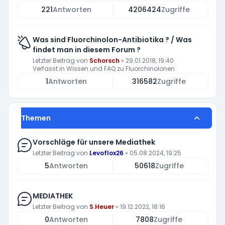
221
Antworten
4206424
Zugriffe
Was sind Fluorchinolon-Antibiotika ? / Was
findet man in diesem Forum ?
Letzter Beitrag von
Schorsch
»
29.01.2018, 19:40
Verfasst in
Wissen und FAQ zu Fluorchinolonen
1
Antworten
316582
Zugriffe
Themen
Vorschläge für unsere Mediathek
Letzter Beitrag von
Levoflox26
»
05.08.2024, 19:25
5
Antworten
50618
Zugriffe
MEDIATHEK
Letzter Beitrag von
S.Heuer
»
19.12.2022, 18:16
0
Antworten
7808
Zugriffe