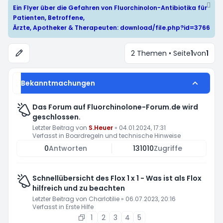
Ein Flyer über die Gefahren von Fluorchinolon-Antibiotika für
Patienten, Betroffene,
Ärzte, Apotheker & Therapeuten:
download/file.php?id=3766
2 Themen • Seite
1
von
1
Bekanntmachungen
Das Forum auf Fluorchinolone-Forum.de wird
geschlossen.
Letzter Beitrag von
S.Heuer
»
04.01.2024, 17:31
Verfasst in
Boardregeln und technische Hinweise
0
Antworten
131010
Zugriffe
Schnellübersicht des Flox 1 x 1 - Was ist als Flox
hilfreich und zu beachten
Letzter Beitrag von
Charlotilie
»
06.07.2023, 20:16
Verfasst in
Erste Hilfe
1
2
3
4
5