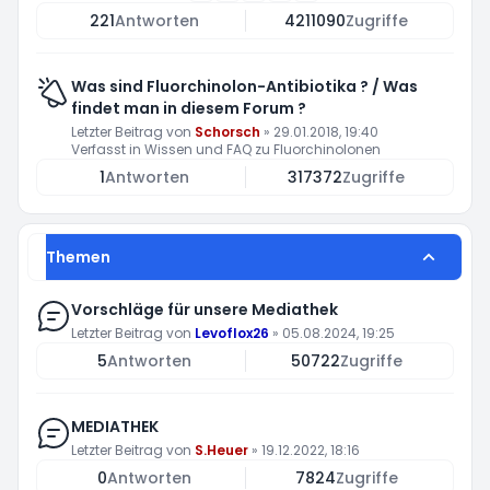
221
Antworten
4211090
Zugriffe
Was sind Fluorchinolon-Antibiotika ? / Was
findet man in diesem Forum ?
Letzter Beitrag von
Schorsch
»
29.01.2018, 19:40
Verfasst in
Wissen und FAQ zu Fluorchinolonen
1
Antworten
317372
Zugriffe
Themen
Vorschläge für unsere Mediathek
Letzter Beitrag von
Levoflox26
»
05.08.2024, 19:25
5
Antworten
50722
Zugriffe
MEDIATHEK
Letzter Beitrag von
S.Heuer
»
19.12.2022, 18:16
0
Antworten
7824
Zugriffe