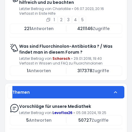
hilfreich und zu beachten
Letzter Beitrag von
Charlotilie
»
06.07.2023, 20:16
Verfasst in
Erste Hilfe
1
2
3
4
5
221
Antworten
4211146
Zugriffe
Was sind Fluorchinolon-Antibiotika ? / Was
findet man in diesem Forum ?
Letzter Beitrag von
Schorsch
»
29.01.2018, 19:40
Verfasst in
Wissen und FAQ zu Fluorchinolonen
1
Antworten
317378
Zugriffe
Themen
Vorschläge für unsere Mediathek
Letzter Beitrag von
Levoflox26
»
05.08.2024, 19:25
5
Antworten
50727
Zugriffe