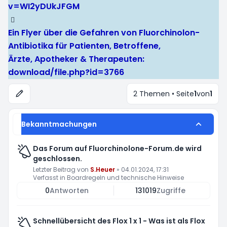
v=WI2yDUkJFGM
Ein Flyer über die Gefahren von Fluorchinolon-
Antibiotika für Patienten, Betroffene,
Ärzte, Apotheker & Therapeuten:
download/file.php?id=3766
2 Themen • Seite
1
von
1
Bekanntmachungen
Das Forum auf Fluorchinolone-Forum.de wird
geschlossen.
Letzter Beitrag von
S.Heuer
»
04.01.2024, 17:31
Verfasst in
Boardregeln und technische Hinweise
0
Antworten
131019
Zugriffe
Schnellübersicht des Flox 1 x 1 - Was ist als Flox