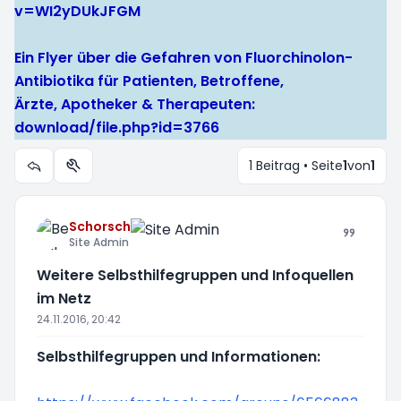
v=WI2yDUkJFGM
Ein Flyer über die Gefahren von Fluorchinolon-
Antibiotika für Patienten, Betroffene,
Ärzte, Apotheker & Therapeuten:
download/file.php?id=3766
1 Beitrag • Seite
1
von
1
Themen-Optionen
Schorsch
Site Admin
Weitere Selbsthilfegruppen und Infoquellen
im Netz
24.11.2016, 20:42
Selbsthilfegruppen und Informationen: