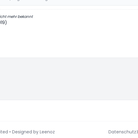
icht mehr bekannt
019)
s-Einstellungen
ited
• Designed by
Leenoz
Datenschutz
|