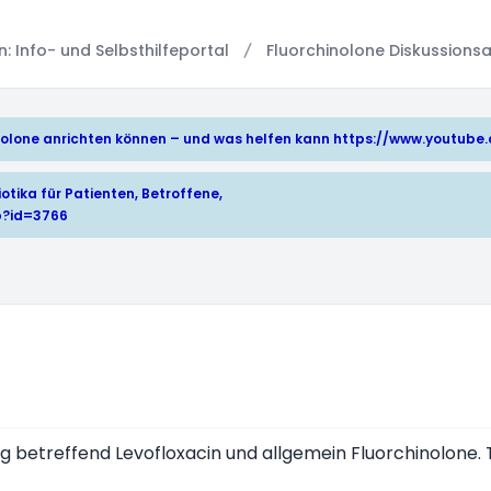
 Info- und Selbsthilfeportal
Fluorchinolone Diskussionsa
hinolone anrichten können – und was helfen kann
https://www.youtub
otika für Patienten, Betroffene,
p?id=3766
 betreffend Levofloxacin und allgemein Fluorchinolone. T