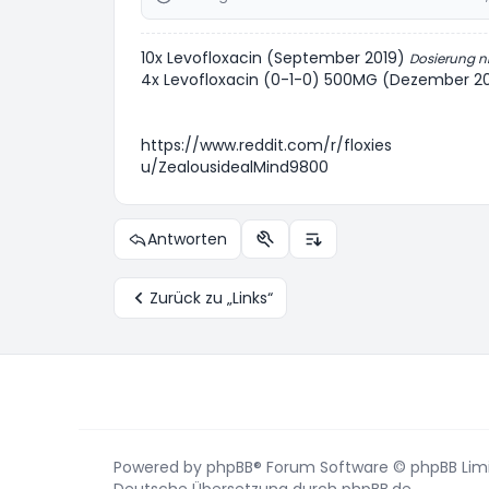
10x Levofloxacin (September 2019)
Dosierung n
4x Levofloxacin (0-1-0) 500MG (Dezember 2
https://www.reddit.com/r/floxies
u/ZealousidealMind9800
Antworten
Themen-Optionen
Anzeige- und Sortierung
Zurück zu „Links“
Powered by
phpBB
® Forum Software © phpBB Lim