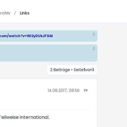
rchiv
Links
e.com/watch?v=WI2yDUkJFGM
2 Beiträge • Seite
1
von
1
14.08.2017, 08:56
eilweise international.