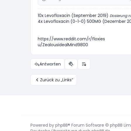
10x Levofloxacin (September 2019)
Dosierung n
4x Levofloxacin (0-1-0) 500MG (Dezember 2
https://www.reddit.com/r/floxies
u/ZealousidealMind9800
Antworten
Themen-Optionen
Anzeige- und Sortierung
Zurück zu „Links“
Powered by
phpBB
® Forum Software © phpBB Lim