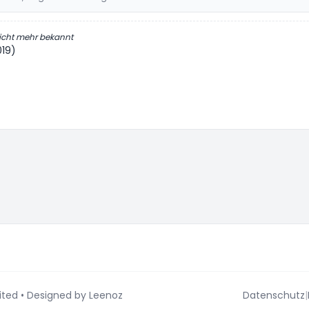
icht mehr bekannt
019)
s-Einstellungen
ited
• Designed by
Leenoz
Datenschutz
|