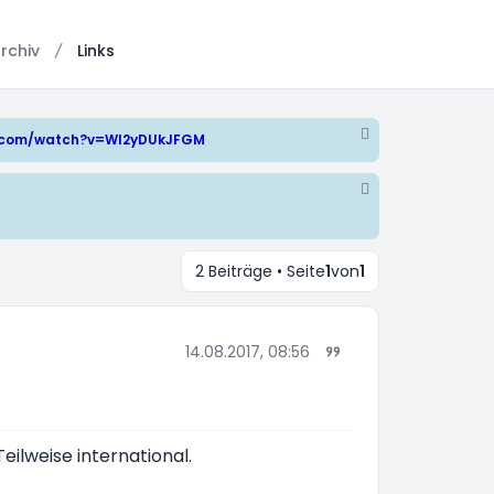
rchiv
Links
e.com/watch?v=WI2yDUkJFGM
2 Beiträge • Seite
1
von
1
14.08.2017, 08:56
eilweise international.