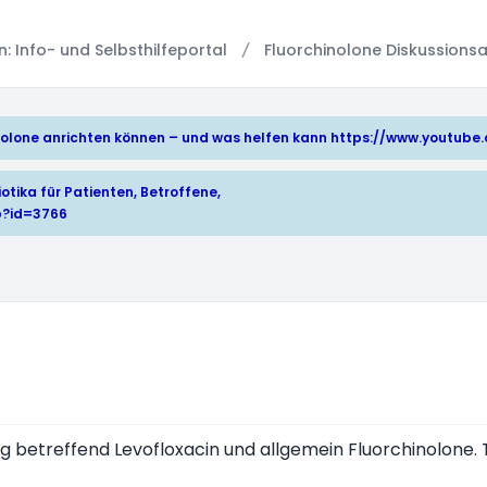
 Info- und Selbsthilfeportal
Fluorchinolone Diskussionsa
hinolone anrichten können – und was helfen kann
https://www.youtub
otika für Patienten, Betroffene,
p?id=3766
 betreffend Levofloxacin und allgemein Fluorchinolone. T