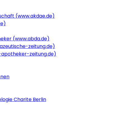
schaft (www.akdae.de)
de)
heker (www.abda.de)
zeutische-zeitung.de)
apotheker-zeitung.de)
onen
logie Charite Berlin