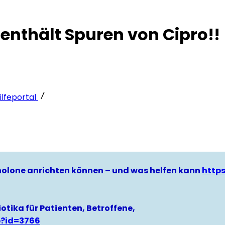
enthält Spuren von Cipro!!
lfeportal
hinolone anrichten können – und was helfen kann
http
otika für Patienten, Betroffene,
p?id=3766