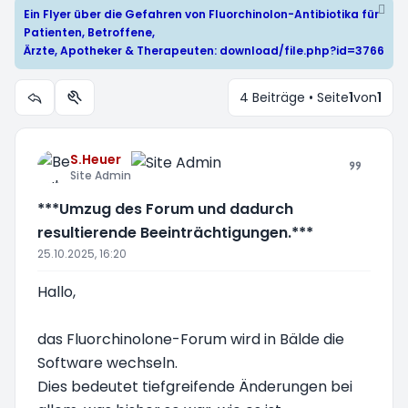
Ein Flyer über die Gefahren von Fluorchinolon-Antibiotika für
Patienten, Betroffene,
Ärzte, Apotheker & Therapeuten:
download/file.php?id=3766
4 Beiträge • Seite
1
von
1
Themen-Optionen
S.Heuer
Site Admin
***Umzug des Forum und dadurch
resultierende Beeinträchtigungen.***
25.10.2025, 16:20
Hallo,
das Fluorchinolone-Forum wird in Bälde die
Software wechseln.
Dies bedeutet tiefgreifende Änderungen bei