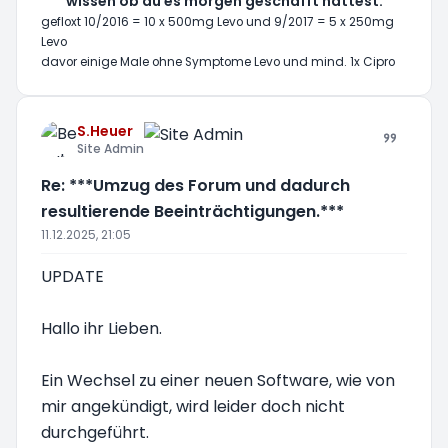
wissen ob du es morgen geschafft hättest.
gefloxt 10/2016 = 10 x 500mg Levo und 9/2017 = 5 x 250mg
Levo
davor einige Male ohne Symptome Levo und mind. 1x Cipro
S.Heuer
Site Admin
Re: ***Umzug des Forum und dadurch
resultierende Beeinträchtigungen.***
11.12.2025, 21:05
UPDATE
Hallo ihr Lieben.
Ein Wechsel zu einer neuen Software, wie von
mir angekündigt, wird leider doch nicht
durchgeführt.