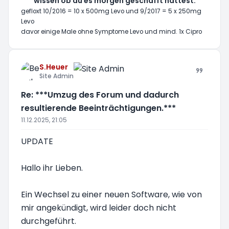
wissen ob du es morgen geschafft hättest.
gefloxt 10/2016 = 10 x 500mg Levo und 9/2017 = 5 x 250mg
Levo
davor einige Male ohne Symptome Levo und mind. 1x Cipro
S.Heuer
Site Admin
Re: ***Umzug des Forum und dadurch
resultierende Beeinträchtigungen.***
11.12.2025, 21:05
UPDATE
Hallo ihr Lieben.
Ein Wechsel zu einer neuen Software, wie von
mir angekündigt, wird leider doch nicht
durchgeführt.