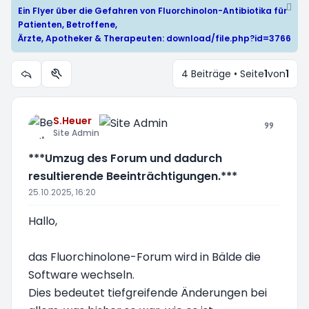
Ein Flyer über die Gefahren von Fluorchinolon-Antibiotika für
Patienten, Betroffene,
Ärzte, Apotheker & Therapeuten:
download/file.php?id=3766
4 Beiträge • Seite
1
von
1
Themen-Optionen
S.Heuer
Site Admin
***Umzug des Forum und dadurch
resultierende Beeinträchtigungen.***
25.10.2025, 16:20
Hallo,
das Fluorchinolone-Forum wird in Bälde die
Software wechseln.
Dies bedeutet tiefgreifende Änderungen bei