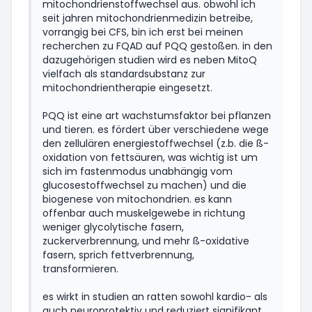
mitochondrienstoffwechsel aus. obwohl ich
seit jahren mitochondrienmedizin betreibe,
vorrangig bei CFS, bin ich erst bei meinen
recherchen zu FQAD auf PQQ gestoßen. in den
dazugehörigen studien wird es neben MitoQ
vielfach als standardsubstanz zur
mitochondrientherapie eingesetzt.
PQQ ist eine art wachstumsfaktor bei pflanzen
und tieren. es fördert über verschiedene wege
den zellulären energiestoffwechsel (z.b. die ß-
oxidation von fettsäuren, was wichtig ist um
sich im fastenmodus unabhängig vom
glucosestoffwechsel zu machen) und die
biogenese von mitochondrien. es kann
offenbar auch muskelgewebe in richtung
weniger glycolytische fasern,
zuckerverbrennung, und mehr ß-oxidative
fasern, sprich fettverbrennung,
transformieren.
es wirkt in studien an ratten sowohl kardio- als
auch neuroprotektiv und reduziert signifikant