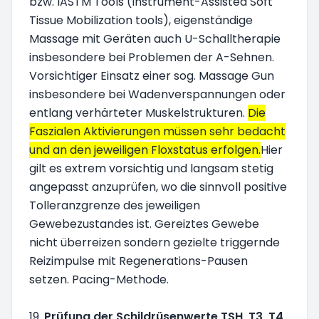
bzw. IASTM Tools (Instrument-Assisted Soft
Tissue Mobilization tools), eigenständige
Massage mit Geräten auch U-Schalltherapie
insbesondere bei Problemen der A-Sehnen.
Vorsichtiger Einsatz einer sog. Massage Gun
insbesondere bei Wadenverspannungen oder
entlang verhärteter Muskelstrukturen.
Die
Faszialen Aktivierungen müssen sehr bedacht
und an den jeweiligen Floxstatus erfolgen.
Hier
gilt es extrem vorsichtig und langsam stetig
angepasst anzuprüfen, wo die sinnvoll positive
Tolleranzgrenze des jeweiligen
Gewebezustandes ist. Gereiztes Gewebe
nicht überreizen sondern gezielte triggernde
Reizimpulse mit Regenerations-Pausen
setzen. Pacing-Methode.
19.
Prüfung der Schildrüsenwerte TSH, T3, T4