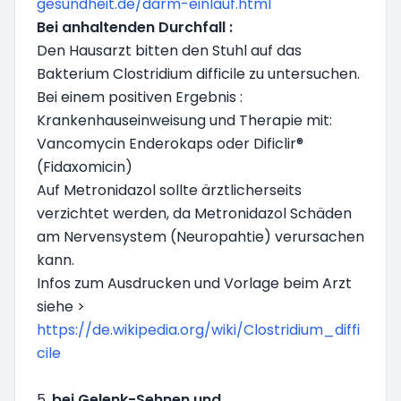
gesundheit.de/darm-einlauf.html
Bei anhaltenden Durchfall :
Den Hausarzt bitten den Stuhl auf das
Bakterium Clostridium difficile zu untersuchen.
Bei einem positiven Ergebnis :
Krankenhauseinweisung und Therapie mit:
Vancomycin Enderokaps oder Dificlir®
(Fidaxomicin)
Auf Metronidazol sollte ärztlicherseits
verzichtet werden, da Metronidazol Schäden
am Nervensystem (Neuropahtie) verursachen
kann.
Infos zum Ausdrucken und Vorlage beim Arzt
siehe >
https://de.wikipedia.org/wiki/Clostridium_diffi
cile
5.
bei Gelenk-Sehnen und