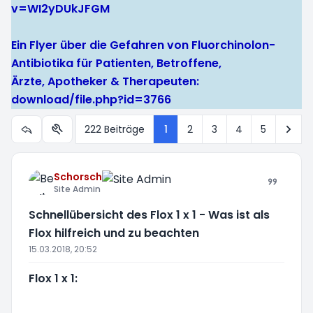
v=WI2yDUkJFGM
Ein Flyer über die Gefahren von Fluorchinolon-
Antibiotika für Patienten, Betroffene,
Ärzte, Apotheker & Therapeuten:
download/file.php?id=3766
Näc
222 Beiträge
1
2
3
4
5
Themen-Optionen
Schorsch
Site Admin
Schnellübersicht des Flox 1 x 1 - Was ist als
Flox hilfreich und zu beachten
15.03.2018, 20:52
Flox 1 x 1: