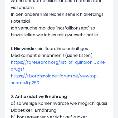
Grund der Komplexibilität des Themas nicht
viel ändern.
In den anderen Bereichen sehe ich allerdings
Potenzial.
Ich versuche mal das "Notfallkonzept" so
hinzustellen wie ich es mir gwünscht hätte.
1.
Nie wieder
ein fluorchinolonhaltiges
Medikament einnehmen!! (siehe Listen)
https://fqresearch.org/list-of-quinolon ... one-
drugs/
https://fluorchinolone-forum.de/viewtop ...
sname#p250
2.
Antioxidative Ernährung
a) so wenige Kohlenhydrate wie möglich, quasi
Diabetiker-Ernährung
b) konsequenter Verzicht auf Zucker,