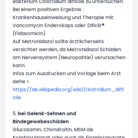
Bakterium Clostridium difficile zu untersuchen.
Bei einem positiven Ergebnis :
Krankenhauseinweisung und Therapie mit:
Vancomycin Enderokaps oder Dificlir®
(Fidaxomicin)
Auf Metronidazol sollte ärztlicherseits
verzichtet werden, da Metronidazol Schäden
am Nervensystem (Neuropahtie) verursachen
kann.
Infos zum Ausdrucken und Vorlage beim Arzt
siehe >
https://de.wikipedia.org/wiki/Clostridium_diffi
cile
5.
bei Gelenk-Sehnen und
Bindegewebeschäden
Glucosamin, Chondroitin, MSM als
Kombipräparat oder auch als Einzelpräparate