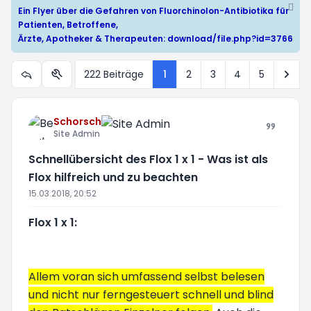
Ein Flyer über die Gefahren von Fluorchinolon-Antibiotika für
Patienten, Betroffene,
Ärzte, Apotheker & Therapeuten:
download/file.php?id=3766
Näc
222 Beiträge
1
2
3
4
5
Themen-Optionen
Schorsch
Site Admin
Schnellübersicht des Flox 1 x 1 - Was ist als
Flox hilfreich und zu beachten
15.03.2018, 20:52
Flox 1 x 1:
Allem voran sich umfassend selbst belesen
und nicht nur ferngesteuert schnell und blind