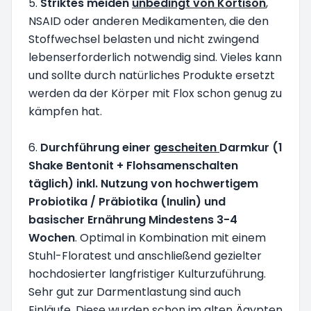
5.
Striktes meiden
unbedingt von Kortison
,
NSAID oder anderen Medikamenten, die den
Stoffwechsel belasten und nicht zwingend
lebenserforderlich notwendig sind. Vieles kann
und sollte durch natürliches Produkte ersetzt
werden da der Körper mit Flox schon genug zu
kämpfen hat.
6.
Durchführung einer
gescheiten
Darmkur (1
Shake Bentonit + Flohsamenschalten
täglich) inkl. Nutzung von hochwertigem
Probiotika / Präbiotika (Inulin) und
basischer Ernährung Mindestens 3-4
Wochen
. Optimal in Kombination mit einem
Stuhl-Floratest und anschließend gezielter
hochdosierter langfristiger Kulturzuführung.
Sehr gut zur Darmentlastung sind auch
Einläufe. Diese wurden schon im alten Ägypten