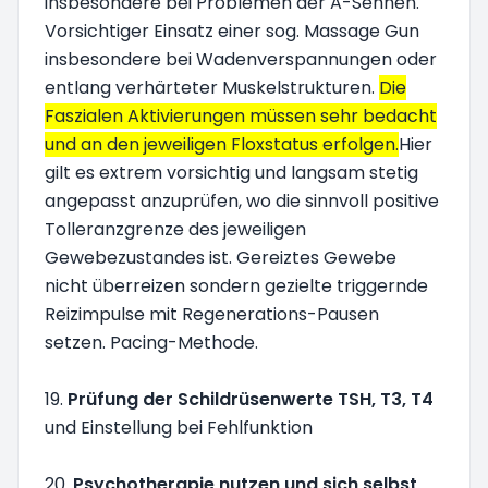
insbesondere bei Problemen der A-Sehnen.
Vorsichtiger Einsatz einer sog. Massage Gun
insbesondere bei Wadenverspannungen oder
entlang verhärteter Muskelstrukturen.
Die
Faszialen Aktivierungen müssen sehr bedacht
und an den jeweiligen Floxstatus erfolgen.
Hier
gilt es extrem vorsichtig und langsam stetig
angepasst anzuprüfen, wo die sinnvoll positive
Tolleranzgrenze des jeweiligen
Gewebezustandes ist. Gereiztes Gewebe
nicht überreizen sondern gezielte triggernde
Reizimpulse mit Regenerations-Pausen
setzen. Pacing-Methode.
19.
Prüfung der Schildrüsenwerte TSH, T3, T4
und Einstellung bei Fehlfunktion
20.
Psychotherapie nutzen und sich selbst