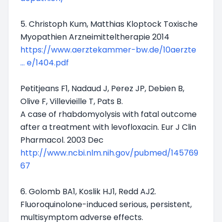
5. Christoph Kum, Matthias Kloptock Toxische
Myopathien Arzneimitteltherapie 2014
https://www.aerztekammer-bw.de/10aerzte
... e/1404.pdf
Petitjeans F1, Nadaud J, Perez JP, Debien B,
Olive F, Villevieille T, Pats B.
A case of rhabdomyolysis with fatal outcome
after a treatment with levofloxacin. Eur J Clin
Pharmacol. 2003 Dec
http://www.ncbi.nlm.nih.gov/pubmed/145769
67
6. Golomb BA1, Koslik HJ1, Redd AJ2.
Fluoroquinolone-induced serious, persistent,
multisymptom adverse effects.