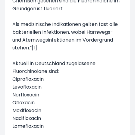
Chemisch gesehen sind die Fluorchinolone im
Grundgerüst fluoriert.
Als medizinische Indikationen gelten fast alle
bakteriellen Infektionen, wobei Harnwegs-
und Atemwegsinfektionen im Vordergrund
stehen.”[1]
Aktuell in Deutschland zugelassene
Fluorchinolone sind:
Ciprofloxacin
Levofloxacin
Norfloxacin
Ofloxacin
Moxifloxacin
Nadifloxacin
Lomefloxacin